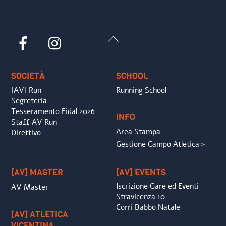
Back
Facebook
Instagram
To
Top
SOCIETÀ
SCHOOL
[AV] Run
Running School
Segreteria
Tesseramento Fidal 2026
INFO
Staff AV Run
Area Stampa
Direttivo
Gestione Campo Atletica >
[AV] MASTER
[AV] EVENTS
Iscrizione Gare ed Eventi
AV Master
Stravicenza 10
Corri Babbo Natale
[AV] ATLETICA
VICENTINA