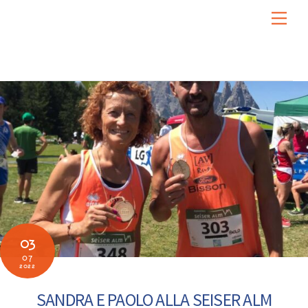
Skip
Men
to
content
03
07
2022
SANDRA E PAOLO ALLA SEISER ALM