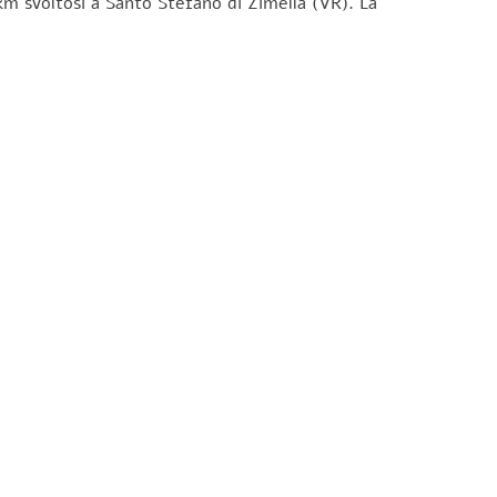
km svoltosi a Santo Stefano di Zimella (VR). La