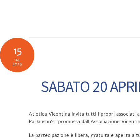
Skip
to
SOCIETÀ
N
content
15
04
2013
SABATO 20 APRI
Atletica Vicentina invita tutti i propri associat
Parkinson’s” promossa dall’Associazione Vicentin
La partecipazione è libera, gratuita e aperta a