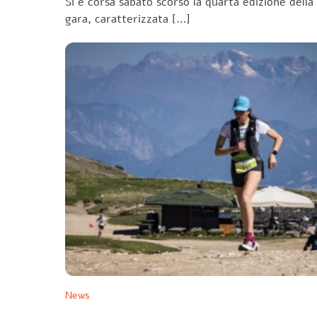
Si è corsa sabato scorso la quarta edizione della
gara, caratterizzata […]
News