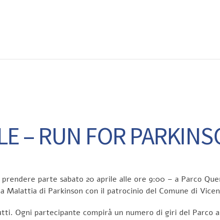
EWS
RUNNING
EVENTI
ISCRIZIONE GARE ED EVENTI
LE – RUN FOR PARKINS
i a prendere parte sabato 20 aprile alle ore 9:00 – a Parco Que
a Malattia di Parkinson con il patrocinio del Comune di Vicen
 tutti. Ogni partecipante compirà un numero di giri del Parc