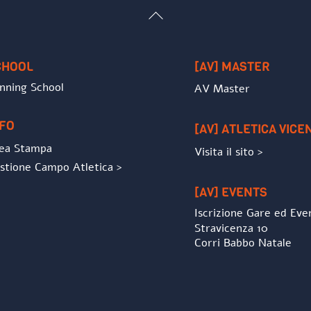
Back
To
Top
CHOOL
[AV] MASTER
nning School
AV Master
NFO
[AV] ATLETICA VICE
ea Stampa
Visita il sito >
stione Campo Atletica >
[AV] EVENTS
Iscrizione Gare ed Eve
Stravicenza 10
Corri Babbo Natale