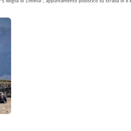
 “5 Miglia di Zimella”, appuntamento podistico su strada di 8 