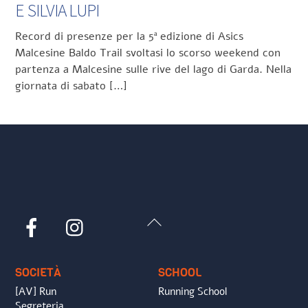
E SILVIA LUPI
Record di presenze per la 5ª edizione di Asics
Malcesine Baldo Trail svoltasi lo scorso weekend con
partenza a Malcesine sulle rive del lago di Garda. Nella
giornata di sabato […]
Back
Facebook
Instagram
To
Top
SOCIETÀ
SCHOOL
[AV] Run
Running School
Segreteria