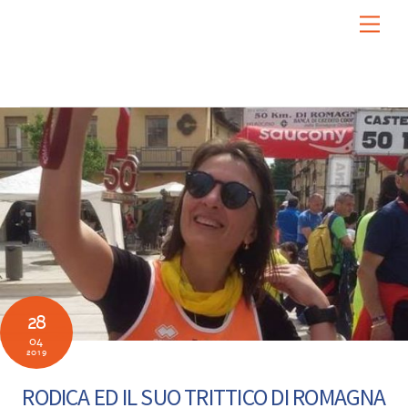
Skip
Men
to
content
28
04
2019
RODICA ED IL SUO TRITTICO DI ROMAGNA