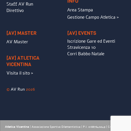
INFO
Staff AV Run
Area Stampa
Direttivo
Gestione Campo Atletica >
[AV] MASTER
[AV] EVENTS
Iscrizione Gare ed Eventi
AV Master
Stravicenza 10
Corri Babbo Natale
[AV] ATLETICA
VICENTINA
Visita il sito >
©
AV Run
2026
Atletica Vicentina
| Associazione Sportiva Dilettantistica | P.I. 01887640249 |
Credits