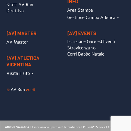
INFO
Staff AV Run
Area Stampa
Direttivo
Gestione Campo Atletica >
[AV] MASTER
[AV] EVENTS
Iscrizione Gare ed Eventi
AV Master
Stravicenza 10
Corri Babbo Natale
[AV] ATLETICA
VICENTINA
Visita il sito >
©
AV Run
2026
Atletica Vicentina
| Associazione Sportiva Dilettantistica | P.I. 01887640249 |
Credits