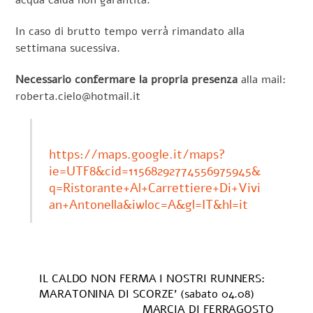
acqua calda non garantita.
In caso di brutto tempo verrà rimandato alla
settimana sucessiva.
Necessario confermare la propria presenza
alla mail:
roberta.cielo@hotmail.it
https://maps.google.it/maps?
ie=UTF8&cid=11568292774556975945&
q=Ristorante+Al+Carrettiere+Di+Vivi
an+Antonella&iwloc=A&gl=IT&hl=it
IL CALDO NON FERMA I NOSTRI RUNNERS:
MARATONINA DI SCORZE’ (sabato 04.08)
MARCIA DI FERRAGOSTO