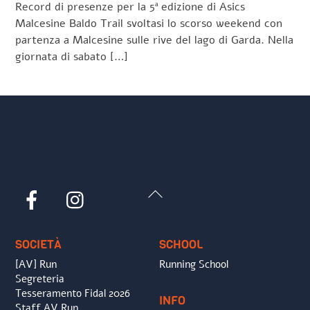
Record di presenze per la 5ª edizione di Asics
Malcesine Baldo Trail svoltasi lo scorso weekend con
partenza a Malcesine sulle rive del lago di Garda. Nella
giornata di sabato […]
Back
Facebook
Instagram
To
Top
SOCIETÀ
SCHOOL
[AV] Run
Running School
Segreteria
Tesseramento Fidal 2026
INFO
Staff AV Run