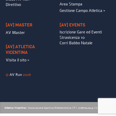
Area Stampa
Direttivo
Gestione Campo Atletica >
[AV] MASTER
[AV] EVENTS
Iscrizione Gare ed Eventi
AV Master
Stravicenza 10
Corri Babbo Natale
[AV] ATLETICA
VICENTINA
Visita il sito >
©
AV Run
2026
Atletica Vicentina
| Associazione Sportiva Dilettantistica | P.I. 01887640249 |
Credits