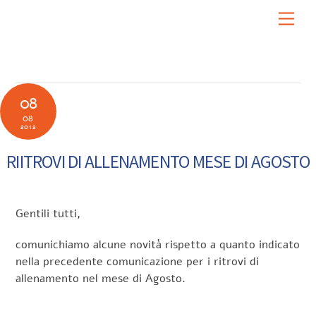
Skip
Men
to
content
08
08
2012
RIITROVI DI ALLENAMENTO MESE DI AGOSTO
Gentili tutti,
comunichiamo alcune novità rispetto a quanto indicato
nella precedente comunicazione per i ritrovi di
allenamento nel mese di Agosto.