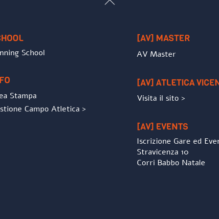
To
Top
CHOOL
[AV] MASTER
nning School
AV Master
NFO
[AV] ATLETICA VICE
ea Stampa
Visita il sito >
stione Campo Atletica >
[AV] EVENTS
Iscrizione Gare ed Eve
Stravicenza 10
Corri Babbo Natale