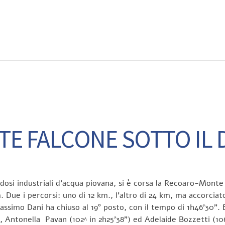
EWS
RUNNING
EVENTI
ISCRIZIONE GARE ED EVENTI
 FALCONE SOTTO IL DIL
osi industriali d’acqua piovana, si è corsa la Recoaro-Monte
 Due i percorsi: uno di 12 km., l’altro di 24 km, ma accorcia
 Massimo Dani ha chiuso al 19° posto, con il tempo di 1h46’30
, Antonella Pavan (102^ in 2h25’38”) ed Adelaide Bozzetti (106