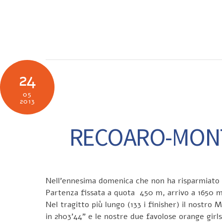
Skip
to
SOCIETÀ
N
content
24
05
2013
RECOARO-MONTE
Nell’ennesima domenica che non ha risparmiato d
Partenza fissata a quota 450 m, arrivo a 1650 m.
Nel tragitto più lungo (133 i finisher) il nostro
in 2h03’44” e le nostre due favolose orange girls