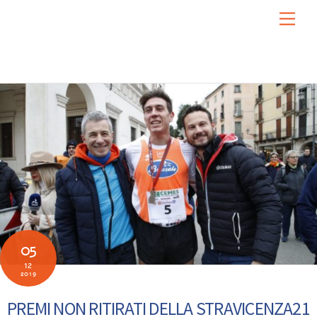
Skip
Men
to
content
05
12
2019
PREMI NON RITIRATI DELLA STRAVICENZA21