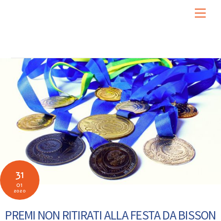
Skip
Men
to
content
31
01
2020
PREMI NON RITIRATI ALLA FESTA DA BISSON