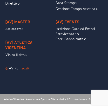
Area Stampa
Direttivo
Gestione Campo Atletica >
[AV] MASTER
[AV] EVENTS
Iscrizione Gare ed Eventi
AV Master
Stravicenza 10
Corri Babbo Natale
[AV] ATLETICA
VICENTINA
Visita il sito >
©
AV Run
2026
Atletica Vicentina
| Associazione Sportiva Dilettantistica | P.I. 01887640249 |
Credits