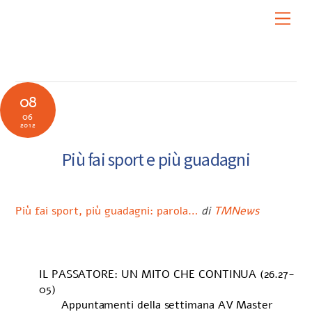
Skip
Men
to
content
08
06
2012
Più fai sport e più guadagni
Più fai sport, più guadagni: parola…
di
TMNews
IL PASSATORE: UN MITO CHE CONTINUA (26.27-
05)
Appuntamenti della settimana AV Master