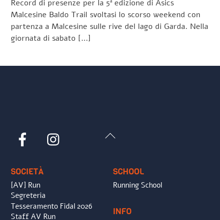
Record di presenze per la 5ª edizione di Asics
Malcesine Baldo Trail svoltasi lo scorso weekend con
partenza a Malcesine sulle rive del lago di Garda. Nella
giornata di sabato […]
Back
Facebook
Instagram
To
Top
SOCIETÀ
SCHOOL
[AV] Run
Running School
Segreteria
Tesseramento Fidal 2026
INFO
Staff AV Run