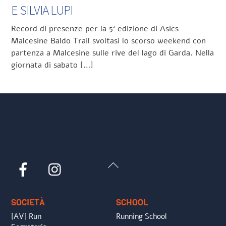
E SILVIA LUPI
Record di presenze per la 5ª edizione di Asics
Malcesine Baldo Trail svoltasi lo scorso weekend con
partenza a Malcesine sulle rive del lago di Garda. Nella
giornata di sabato […]
Back
Facebook
Instagram
To
Top
SOCIETÀ
SCHOOL
[AV] Run
Running School