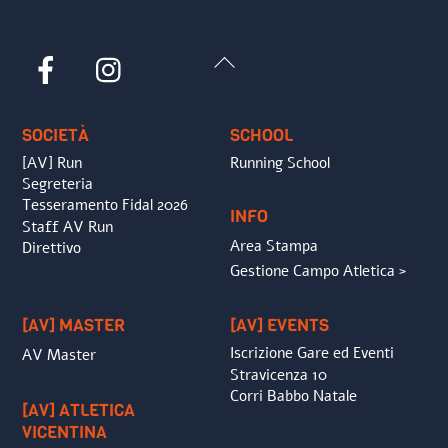
Back
Facebook
Instagram
To
Top
SOCIETÀ
SCHOOL
[AV] Run
Running School
Segreteria
Tesseramento Fidal 2026
INFO
Staff AV Run
Area Stampa
Direttivo
Gestione Campo Atletica >
[AV] MASTER
[AV] EVENTS
Iscrizione Gare ed Eventi
AV Master
Stravicenza 10
Corri Babbo Natale
[AV] ATLETICA
VICENTINA