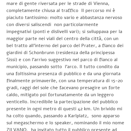
mare di gente riversata per le strade di Vienna,
completamente chiusa al traffico Il percorso mi è
piaciuto tantissimo: molto vario e abbastanza nervoso
con diversi saliscendi non particolarmente
impegnativi (ponti e dislivelli vari); si sviluppava per la
maggior parte nei viali del centro della città, con un
bel tratto all’interno del parco del Prater, a fianco dei
giardini di Schonbrunn (residenza della principessa
Sissi) e con l’arrivo suggestivo nel parco di fianco al
municipio, passando sotto l’arco. Il tutto condito da
una foltissima presenza di pubblico e da una giornata
finalmente primaverile, con una temperatura di 15-20
gradi, raggi del sole che facevano presagire un forte
caldo, mitigato poi fortunatamente da un leggero
venticello. Incredibile la partecipazione del pubblico
presente in ogni metro di questi 42 km. Un brivido mi
ha colto quando, passando a Karlplatz, sono apparso
sul megaschermo e lo speaker, nominando il mio nome
ZILVANO, ha invitato tutto il pubblico presente ad