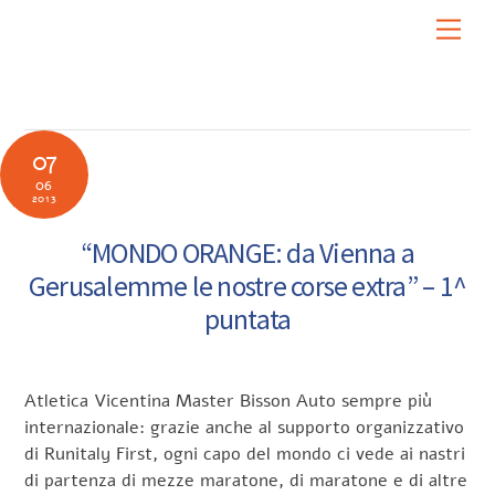
Skip
Men
to
content
07
06
2013
“MONDO ORANGE: da Vienna a
Gerusalemme le nostre corse extra” – 1^
puntata
Atletica Vicentina Master Bisson Auto sempre più
internazionale: grazie anche al supporto organizzativo
di Runitaly First, ogni capo del mondo ci vede ai nastri
di partenza di mezze maratone, di maratone e di altre