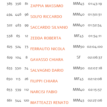
385
356
81
MM45
01:43:19
ZAPPIA MASSIMO
494
446
96
MM40
01:50:51
SOLFO RICCARDO
522
463
99
MM40
01:52:54
SACCARDO SILVANO
538
65
12
MF45
01:54:11
ZEDDA ROBERTA
625
524
73
MM50
02:04:00
FERRAUTO NICOLA
629
104
8
SF
02:06:37
GAVASSO CHIARA
635
530
74
MM50
02:07:18
SALVAGNO DARIO
650
113
26
MF45
02:12:08
FILIPPI CHIARA
653
539
112
MM40
02:15:57
NARCISI FABIO
661
544
120
MM45
02:27:06
MATTEAZZI RENATO