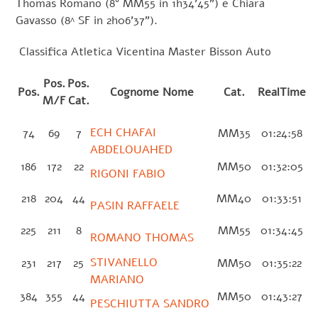
Thomas Romano (8° MM55 in 1h34’45”) e Chiara
Gavasso (8^ SF in 2h06’37”).
Classifica Atletica Vicentina Master Bisson Auto
Pos.
Pos.
Pos.
Cognome Nome
Cat.
RealTime
M/F
Cat.
ECH CHAFAI
74
69
7
MM35
01:24:58
ABDELOUAHED
186
172
22
MM50
01:32:05
RIGONI FABIO
218
204
44
MM40
01:33:51
PASIN RAFFAELE
225
211
8
MM55
01:34:45
ROMANO THOMAS
STIVANELLO
231
217
25
MM50
01:35:22
MARIANO
384
355
44
MM50
01:43:27
PESCHIUTTA SANDRO