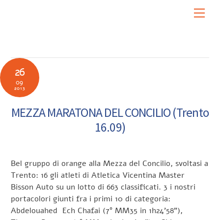
Skip
Men
to
content
26
09
2013
MEZZA MARATONA DEL CONCILIO (Trento
16.09)
Bel gruppo di orange alla Mezza del Concilio, svoltasi a
Trento: 16 gli atleti di Atletica Vicentina Master
Bisson Auto su un lotto di 663 classificati. 3 i nostri
portacolori giunti fra i primi 10 di categoria:
Abdelouahed Ech Chafai (7° MM35 in 1h24’58”),