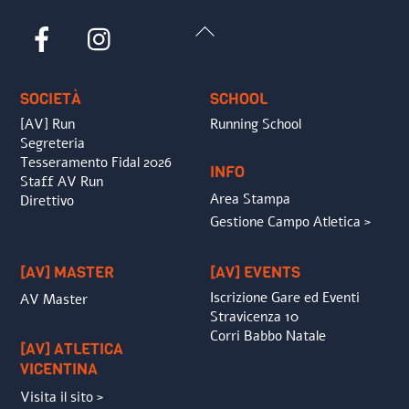
Back
Facebook
Instagram
To
Top
SOCIETÀ
SCHOOL
[AV] Run
Running School
Segreteria
Tesseramento Fidal 2026
INFO
Staff AV Run
Area Stampa
Direttivo
Gestione Campo Atletica >
[AV] MASTER
[AV] EVENTS
Iscrizione Gare ed Eventi
AV Master
Stravicenza 10
Corri Babbo Natale
[AV] ATLETICA
VICENTINA
Visita il sito >