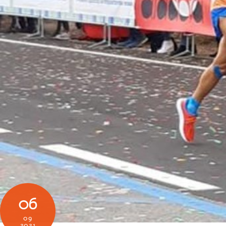
06
09
2021