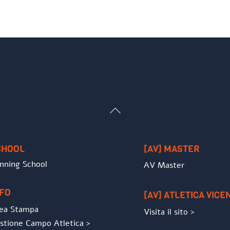
Back
To
Top
CHOOL
[AV] MASTER
nning School
AV Master
NFO
[AV] ATLETICA VICE
ea Stampa
Visita il sito >
stione Campo Atletica >