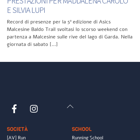
PRESTAZIONI PER MADDALENA CAROLO
E SILVIA LUPI
Record di presenze per la 5ª edizione di Asics
Malcesine Baldo Trail svoltasi lo scorso weekend con
partenza a Malcesine sulle rive del lago di Garda. Nella
giornata di sabato […]
Back
Facebook
Instagram
To
Top
SOCIETÀ
SCHOOL
[AV] Run
Running School