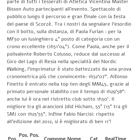
parte di tutti i tesserati di Atletica Vicentina Master
Bisson Auto partecipanti all’evento. Spettacolo di
pubblico lungo il percorso e gran finale con la festa
del paese di Scorzè. Tra i nostri da segnalare l’esordio
con il botto, sulla distanza, di Paola Furlan : per la
MF50 un lusinghiero 4° posto di categoria con un
crono eccellente (1h51’04”). Come Paola, anche per il
polivalente Roberto Colusso, reduce dal successo al
Giro del Lago di Resia nella specialità del Nordic
Walking, l’imprimatur è stato battezzato da una prova
cronometrica più che convincente: 1h32’07”. Alfonso
Finetto è entrato nella top ten degli MM45, grazie al
primato personale stabilito con il tempo di 1h29’58”:
anche lui è ora nel ristretto club sotto 1h30’. Il
migliore tra gli arancioni Jdid Hicham, 55° (15° tra gli
SM) con 1h25’55”. Infine Fabio Narcisi: rispetto
all’edizione del 2012, si è migliorato di ben 11’!
Pos.
Pos.
Pos.
Cognome Nome
Cat.
RealTime