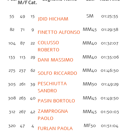
M/F
Cat.
55
49
15
SM
01:25:55
JDID HICHAM
82
71
9
MM45
01:29:58
FINETTO ALFONSO
COLUSSO
104
87
22
MM40
01:32:07
ROBERTO
133
113
29
MM40
01:35:06
DANI MASSIMO
275
237
62
MM40
01:46:50
SOLFO RICCARDO
PESCHIUTTA
305
261
39
MM50
01:49:29
SANDRO
308
263
40
MM45
01:49:50
PASIN BORTOLO
ZAMPROGNA
312
267
42
MM45
01:50:03
PAOLO
320
47
4
MF50
01:51:04
FURLAN PAOLA