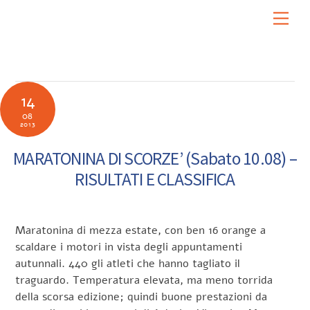
Skip
Men
to
content
14
08
2013
MARATONINA DI SCORZE’ (Sabato 10.08) –
RISULTATI E CLASSIFICA
Maratonina di mezza estate, con ben 16 orange a
scaldare i motori in vista degli appuntamenti
autunnali. 440 gli atleti che hanno tagliato il
traguardo. Temperatura elevata, ma meno torrida
della scorsa edizione; quindi buone prestazioni da