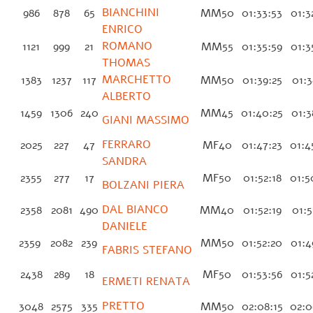
BIANCHINI
986
878
65
MM50
01:33:53
01:3
ENRICO
ROMANO
1121
999
21
MM55
01:35:59
01:3
THOMAS
MARCHETTO
1383
1237
117
MM50
01:39:25
01:3
ALBERTO
1459
1306
240
MM45
01:40:25
01:3
GIANI MASSIMO
FERRARO
2025
227
47
MF40
01:47:23
01:4
SANDRA
2355
277
17
MF50
01:52:18
01:5
BOLZANI PIERA
DAL BIANCO
2358
2081
490
MM40
01:52:19
01:5
DANIELE
2359
2082
239
MM50
01:52:20
01:4
FABRIS STEFANO
2438
289
18
MF50
01:53:56
01:5
ERMETI RENATA
PRETTO
3048
2575
335
MM50
02:08:15
02:0