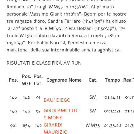
Romano, 21° tra gli MM55 in 1h35’06”. Al primato
personale Massimo Giani: 1h38’55”. Boom per le nostre
tre ragazze d’oro: Sandra Ferraro (1h45’05”) ha chiuso
al 47° posto tra le MF40, Piera Bolzani (1h50’49”), 17^
tra le MF50, subito davanti a Renata Ermeti , 18^ in
1h50’49”. Per Fabio Narcisi, l’ennesima mezza
maratona della sua interminabile annata agonistica.
RISULTATI E CLASSIFICA AV RUN
Pos.
Pos.
Pos.
Cognome Nome
Cat.
Tempo
Real
M/F
Cat.
146
142
91
SM
01:14:11
01:1
BAU’ DIEGO
GIROLAMETTO
149
145
92
SM
01:14:21
01:1
SIMONE
GIRARDI
961
854
142
MM35
01:33:28
01:3
MAURIZIO