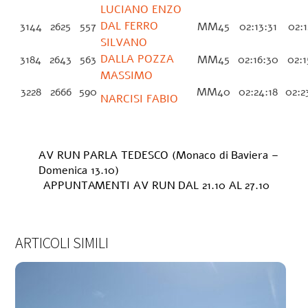
LUCIANO ENZO
DAL FERRO
3144
2625
557
MM45
02:13:31
02:1
SILVANO
DALLA POZZA
3184
2643
563
MM45
02:16:30
02:1
MASSIMO
3228
2666
590
MM40
02:24:18
02:2
NARCISI FABIO
AV RUN PARLA TEDESCO (Monaco di Baviera –
Domenica 13.10)
APPUNTAMENTI AV RUN DAL 21.10 AL 27.10
ARTICOLI SIMILI