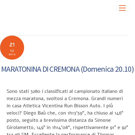
Skip
Men
to
content
21
10
2013
MARATONINA DI CREMONA (Domenica 20.10)
Sono stati 3280 i classificati al campionato italiano di
mezza maratona, svoltosi a Cremona. Grandi numeri
in casa Atletica Vicentina Run Bisson Auto. I più
veloci? Diego Baù che, con 1h13’59”, ha chiuso al 146°
posto, seguito a brevissima distanza da Simone
Girolametto, 149° in 1h14’08”, rispettivamente 91° e 92°
tra gli SM. Eccellente la performance di Thomas