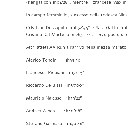
(Kenya) con 1h04’28”, mentre il francese Maxime
In campo femminile, successo della tedesca Nina 
Cristhian Dessupoiu in 1h32’44” e Sara Gatto in 1h
Cristina Dal Martello in 2h32’22”. Terzo posto 
Altri atleti AV Run all’arrivo nella mezza marato
Alerico Tondin 1h35’50”
Francesco Pigaiani 1h37’23”
Riccardo De Biasi 1h39’00”
Maurizio Nalesso 1h39’22”
Andrea Zanco 1h40’08”
Stefano Gallinaro 1h40’46”