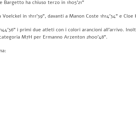
 Bargetto ha chiuso terzo in 1h05’21”
Voelckel in 1h11’39”, davanti a Manon Coste 1h14’34” e Cloe 
44’36” i primi due atleti con i colori arancioni all’arrivo. In
di categoria M7H per Ermanno Arzenton 2h00’48”.
na: