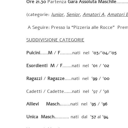
Ore 21.30
Partenza
Gara Assoluta Maschile
………
(categorie:
Junior
,
Senior
,
Amatori A
,
Amatori 
A Seguire: Presso la “Pizzeria alle Rocce” Premi
SUDDIVISIONE CATEGORIE
Pulcini
……
M
/
F
…..….nati nel ’
03
/’
04
/’
05
Esordienti
M
/
F
…….nati nel ’
01
/ ’
02
Ragazzi
/
Ragazze
…..nati nel ’
99
/ ’
00
Cadetti / Cadette……nati nel ’97 / ’98
Allievi
Masch.
…….nati nel ’
95
/ ’
96
Unica
Masch.
………. nati dal ’
57
al ’
94