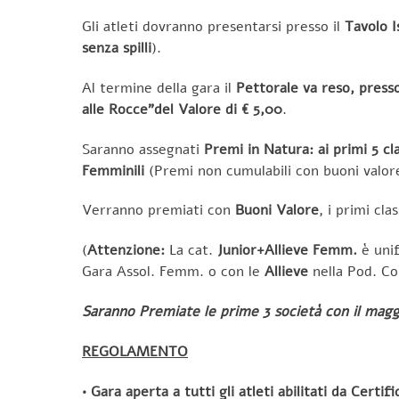
Gli atleti dovranno presentarsi presso il
Tavolo I
senza spilli
).
Al termine della gara
il
Pettorale va reso,
presso
alle Rocce”del Valore di € 5,00
.
Saranno assegnati
Premi in Natura: ai primi 5 cla
Femminili
(Premi non cumulabili con buoni valore
Verranno premiati con
Buoni Valore
, i primi cla
(
Attenzione:
La cat.
Junior+Allieve Femm.
è unif
Gara Assol. Femm. o con le
Allieve
nella Pod. Co
Saranno Premiate le prime 3 società con il maggio
REGOLAMENT
O
• Gara aperta a tutti gli atleti
abilitati da
Certif