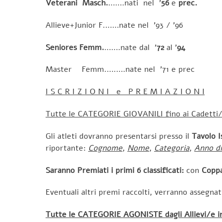
Veterani
Masch.
…….nati nel ’
56
e
prec.
Allieve+Junior F.……nate nel ’93 / ’96
Seniores Femm.
…….nate dal ’
72
al ’
94
Master Femm.….….nate nel ’71 e prec
I S C R I Z I O N I e P R E M I A Z I O N I
Tutte le CATEGORIE GIOVANILI fino ai Cadetti/e
Gli atleti dovranno presentarsi presso il
Tavolo I
riportante:
Cognome
,
Nome
,
Categoria
,
Anno di
Saranno Premiati i primi 6 classificati:
con
Coppa
Eventuali altri premi raccolti, verranno assegnati
Tutte le CATEGORIE AGONISTE dagli Allievi/e in 