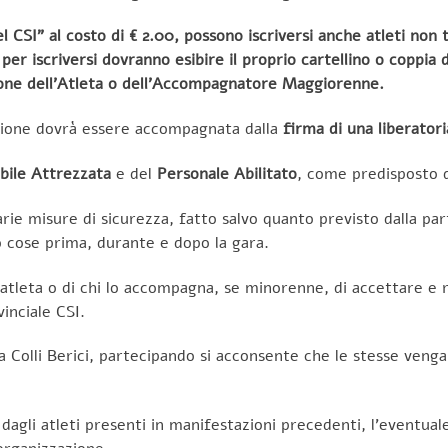
 CSI” al costo di € 2.00, possono iscriversi anche atleti non t
er iscriversi dovranno esibire il proprio cartellino o coppia d
zione dell’Atleta o dell’Accompagnatore Maggiorenne.
zione
dovrà essere accompagnata dalla
firma di una liberatori
bile Attrezzata
e del
Personale Abilitato
, come predisposto d
e misure di sicurezza, fatto salvo quanto previsto dalla part
o cose prima, durante e dopo la gara.
ll’atleta o di chi lo accompagna, se minorenne, di accettare 
inciale CSI.
ca Colli Berici, partecipando si acconsente che le stesse veng
agli atleti presenti in manifestazioni precedenti, l’eventuale