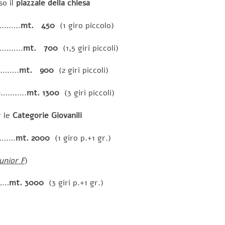
so il
piazzale della chiesa
……..
mt. 4
50
(1 giro piccolo)
………..
mt. 700
(1,5 giri piccoli)
……..
mt. 900
(2 giri piccoli)
e
………..
mt. 1300
(3 giri piccoli)
r le
Categorie Giovanili
.…….
mt. 2000
(1 giro p.+1 gr.)
unior F
)
……
mt. 3000
(3 giri p.+1 gr.)