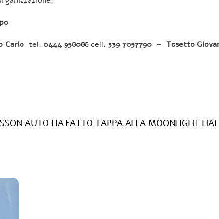
organizzazione.
mpo
o Carlo
tel.
0444 958088
cell.
339 7057790 – Tosetto Giova
ISSON AUTO HA FATTO TAPPA ALLA MOONLIGHT HALF 