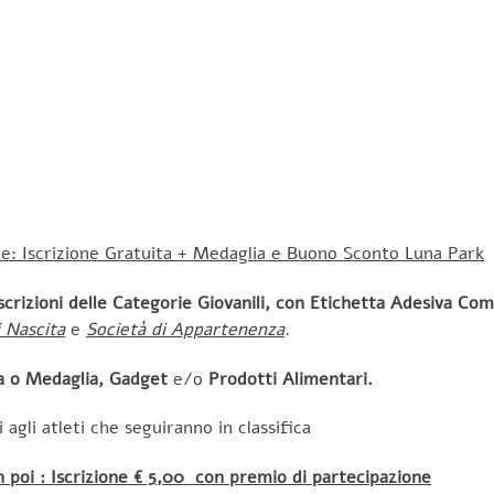
: Iscrizione Gratuita
+
Medaglia e Buono Sconto Luna Park
scrizioni delle Categorie Giovanili,
con Etichetta Adesiva Comp
 Nascita
e
Società di Appartenenza
.
 o Medaglia, Gadget
e/o
Prodotti Alimentari.
 agli atleti che seguiranno in classifica
poi : Iscrizione € 5,00 con premio di partecipazione