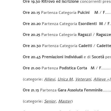
Ore 19.30
Ritrovo ed iscrizione
concorrenti pres
Ore 20.15
Partenza Categoria
Pulcini
M
/
F
……
Ore 20.20
Partenza Categoria
Esordienti
M
/
F
Ore 20.25
Partenza Categoria
Ragazzi
/
Ragazze
Ore 20.30
Partenza Categoria
Cadetti
/
Cadett
Ore 20.45
Premiazioni Individuali
e di
Socetà
pe
Ore 21.00
Partenza
Podistica Corta M
/
F
…….
(categorie:
Allievi
,
Unica M
,
Veterani
,
Allieve +J
Ore 21.15
Partenza
Gara Assoluta Femminile
…..
(categorie:
Senior
,
Master
)