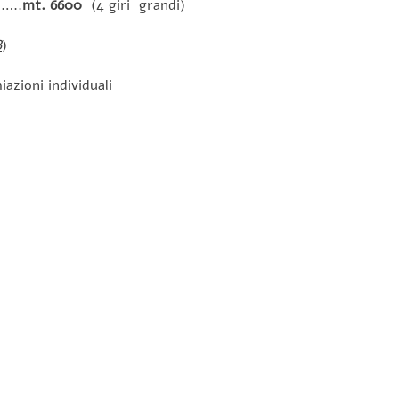
…..
mt. 6600
(4 giri grandi)
B
)
azioni individuali