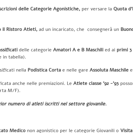
scrizioni delle Categorie Agonistiche,
per versare la
Quota d’i
 il Ristoro Atleti,
ad un incaricato,
che consegnerà un
Buono
ssificati
delle categorie
Amatori A e B Maschili
ed ai
primi 3 
 in tabella).
ssificati nella
Podistica Corta
e nelle gare
Assoluta Maschile
e
icata anche nelle premiazioni. Le
Atlete classe ’92 -’93
posson
rta M/F).
r numero di atleti iscritti nel settore giovanile.
icato Medico
non agonistico per le categorie Giovanili o
Visit