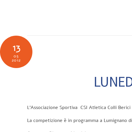
Skip
to
SOCIETÀ
N
content
13
05
2012
LUNEDI
L’Associazione Sportiva CSI Atletica Colli Ber
La competizione è in programma a Lumignano 