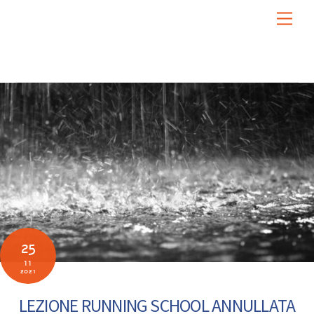
Skip
Men
to
content
25
11
2021
LEZIONE RUNNING SCHOOL ANNULLATA