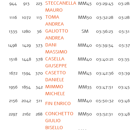
STECCANELLA
944
913
223
MM45
03:29:45
03:28
MAURO
TOMA
1116
1072
113
MM50
03:32:28
03:28
ANDREA
GALIOTTO
1335
1280
36
SM
03:36:23
03:31
ANDREA
DANI
1498
1429
373
MM40
03:39:54
03:37
MASSIMO
CASELLA
1518
1448
378
MM40
03:40:21
03:35
GIUSEPPE
CASETTO
1672
1594
370
MM45
03:42:36
03:39
DANIELE
MIMMO
1956
1854
342
MM35
03:47:51
03:45
MICHELE
2156
2042
511
MM40
03:50:32
03:46
FIN ENRICO
CONCHETTO
2297
2162
268
MM50
03:52:31
03:48
GIULIO
BISELLO