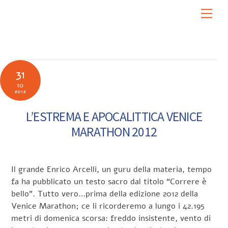
Skip
Men
to
content
31
10
2012
L’ESTREMA E APOCALITTICA VENICE
MARATHON 2012
Il grande Enrico Arcelli, un guru della materia, tempo
fa ha pubblicato un testo sacro dal titolo “Correre è
bello”. Tutto vero…prima della edizione 2012 della
Venice Marathon; ce li ricorderemo a lungo i 42.195
metri di domenica scorsa: freddo insistente, vento di