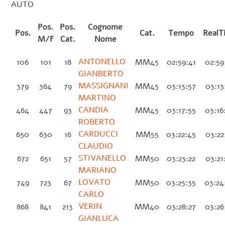
AUTO
Pos.
Pos.
Cognome
Pos.
Cat.
Tempo
RealT
M/F
Cat.
Nome
ANTONELLO
106
101
18
MM45
02:59:41
02:59
GIANBERTO
MASSIGNANI
379
364
79
MM45
03:13:57
03:13
MARTINO
CANDIA
464
447
93
MM45
03:17:55
03:16
ROBERTO
CARDUCCI
650
630
16
MM55
03:22:45
03:22
CLAUDIO
STIVANELLO
672
651
57
MM50
03:23:22
03:21
MARIANO
LOVATO
749
723
67
MM50
03:25:35
03:24
CARLO
VERIN
868
841
213
MM40
03:28:27
03:26
GIANLUCA