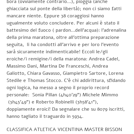
bora (ovviamente contrario…), pioggia (anche
ghiacciata sul ponte della libertà); non ci siamo fatti
mancare niente. Eppure 38 coraggiosi hanno
ugualmente voluto concludere. Per alcuni è stato il
battesimo del fuoco ( pardon…dell’acqua): l’adrenalina
della prima maratona, oltre all’ottima preparazione
seguita, li ha condotti all’arrivo e per loro l’evento
sarà sicuramente indimenticabile! Eccoli le/gli
eroiche/i remigine/i della maratona: Andrea Cadel,
Massimo Dani, Martina De Franceschi, Andrea
Galiotto, Chiara Gavasso, Giampietro Sartore, Lorena
Stedile e Thomas Stocco. C’è chi addirittura, sfidando
ogni logica, ha messo a segno il proprio record
personale: Sonia Pillan (4h40’29”) Michele Mimmo
(3h45’49”) e Roberto Robinelli (3h58’41”),
doppiamente eroici! Da segnalare che su 8079 iscritti,
hanno tagliato il traguardo in 5934.
CLASSIFICA ATLETICA VICENTINA MASTER BISSON