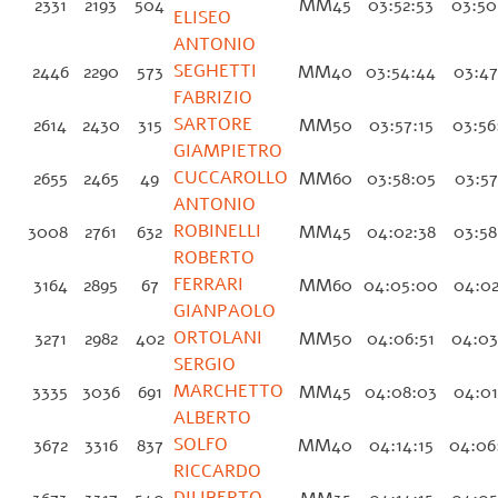
2331
2193
504
MM45
03:52:53
03:50
ELISEO
ANTONIO
SEGHETTI
2446
2290
573
MM40
03:54:44
03:47
FABRIZIO
SARTORE
2614
2430
315
MM50
03:57:15
03:56
GIAMPIETRO
CUCCAROLLO
2655
2465
49
MM60
03:58:05
03:57
ANTONIO
ROBINELLI
3008
2761
632
MM45
04:02:38
03:58
ROBERTO
FERRARI
3164
2895
67
MM60
04:05:00
04:02
GIANPAOLO
ORTOLANI
3271
2982
402
MM50
04:06:51
04:03
SERGIO
MARCHETTO
3335
3036
691
MM45
04:08:03
04:01
ALBERTO
SOLFO
3672
3316
837
MM40
04:14:15
04:06
RICCARDO