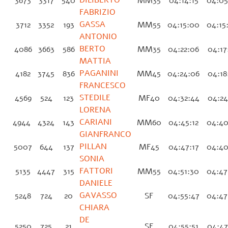
DILIBERTO
3673
3317
540
MM35
04:14:15
04:05
FABRIZIO
GASSA
3712
3352
193
MM55
04:15:00
04:15
ANTONIO
BERTO
4086
3663
586
MM35
04:22:06
04:17
MATTIA
PAGANINI
4182
3745
836
MM45
04:24:06
04:18
FRANCESCO
STEDILE
4569
524
123
MF40
04:32:44
04:24
LORENA
CARIANI
4944
4324
143
MM60
04:45:12
04:40
GIANFRANCO
PILLAN
5007
644
137
MF45
04:47:17
04:40
SONIA
FATTORI
5135
4447
315
MM55
04:51:30
04:47
DANIELE
GAVASSO
5248
724
20
SF
04:55:47
04:47
CHIARA
DE
5250
725
21
SF
04:55:51
04:47