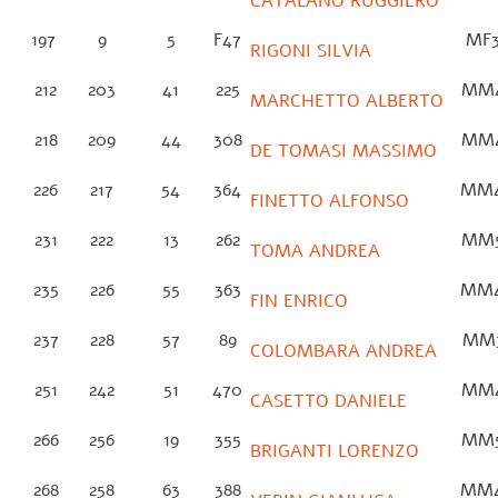
CATALANO RUGGIERO
197
9
5
F47
MF
RIGONI SILVIA
212
203
41
225
MM
MARCHETTO ALBERTO
218
209
44
308
MM
DE TOMASI MASSIMO
226
217
54
364
MM
FINETTO ALFONSO
231
222
13
262
MM
TOMA ANDREA
235
226
55
363
MM
FIN ENRICO
237
228
57
89
MM
COLOMBARA ANDREA
251
242
51
470
MM
CASETTO DANIELE
266
256
19
355
MM
BRIGANTI LORENZO
268
258
63
388
MM