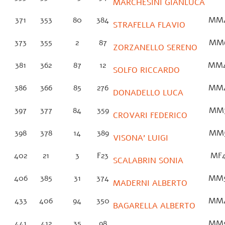
MARCHESINI GIANLUCA
371
353
80
384
MM
STRAFELLA FLAVIO
373
355
2
87
MM
ZORZANELLO SERENO
381
362
87
12
MM
SOLFO RICCARDO
386
366
85
276
MM
DONADELLO LUCA
397
377
84
359
MM
CROVARI FEDERICO
398
378
14
389
MM
VISONA’ LUIGI
402
21
3
F23
MF
SCALABRIN SONIA
406
385
31
374
MM
MADERNI ALBERTO
433
406
94
350
MM
BAGARELLA ALBERTO
441
412
35
98
MM