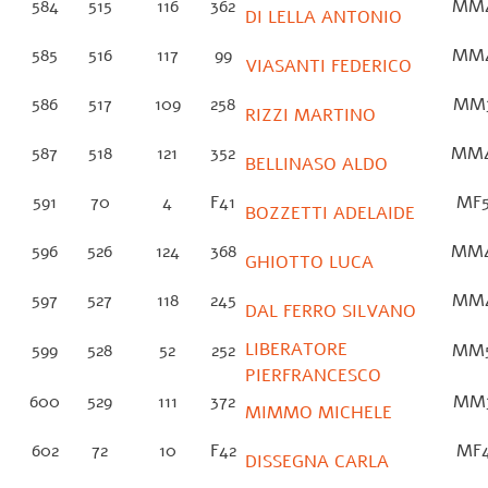
584
515
116
362
MM
DI LELLA ANTONIO
585
516
117
99
MM
VIASANTI FEDERICO
586
517
109
258
MM
RIZZI MARTINO
587
518
121
352
MM
BELLINASO ALDO
591
70
4
F41
MF
BOZZETTI ADELAIDE
596
526
124
368
MM
GHIOTTO LUCA
597
527
118
245
MM
DAL FERRO SILVANO
LIBERATORE
599
528
52
252
MM
PIERFRANCESCO
600
529
111
372
MM
MIMMO MICHELE
602
72
10
F42
MF
DISSEGNA CARLA