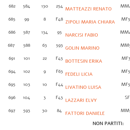
682
584
130
254
MM
MATTEAZZI RENATO
685
99
8
F48
MF
ZIPOLI MARIA CHIARA
686
587
134
95
MM
NARCISI FABIO
687
588
63
593
MM
GOLIN MARINO
691
101
22
F45
MF
BOTTESIN ERIKA
694
102
9
F63
MF
FEDELI LICIA
695
103
10
F44
MF
LIVATINO LUISA
696
104
3
F43
S
LAZZARI ELVY
697
593
30
84
MM
FATTORI DANIELE
NON PARTITI: