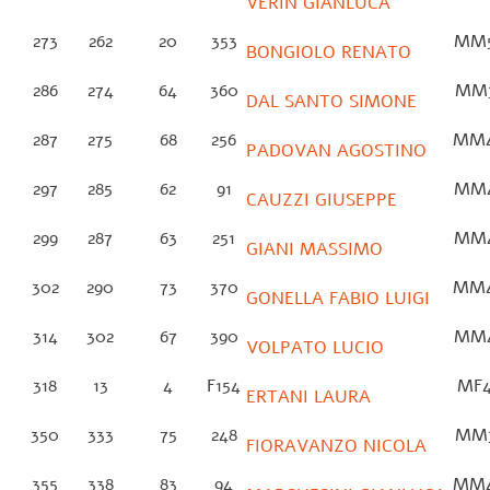
VERIN GIANLUCA
273
262
20
353
MM
BONGIOLO RENATO
286
274
64
360
MM
DAL SANTO SIMONE
287
275
68
256
MM
PADOVAN AGOSTINO
297
285
62
91
MM
CAUZZI GIUSEPPE
299
287
63
251
MM
GIANI MASSIMO
302
290
73
370
MM
GONELLA FABIO LUIGI
314
302
67
390
MM
VOLPATO LUCIO
318
13
4
F154
MF
ERTANI LAURA
350
333
75
248
MM
FIORAVANZO NICOLA
355
338
83
94
MM