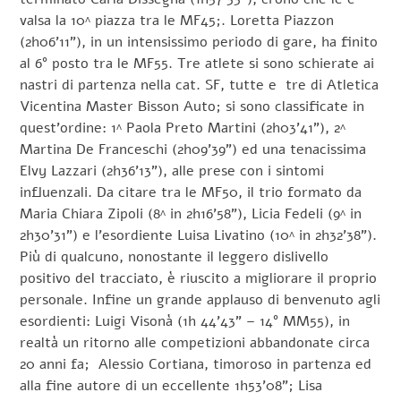
valsa la 10^ piazza tra le MF45;. Loretta Piazzon
(2h06’11”), in un intensissimo periodo di gare, ha finito
al 6° posto tra le MF55. Tre atlete si sono schierate ai
nastri di partenza nella cat. SF, tutte e tre di Atletica
Vicentina Master Bisson Auto; si sono classificate in
quest’ordine: 1^ Paola Preto Martini (2h03’41”), 2^
Martina De Franceschi (2h09’39”) ed una tenacissima
Elvy Lazzari (2h36’13”), alle prese con i sintomi
influenzali. Da citare tra le MF50, il trio formato da
Maria Chiara Zipoli (8^ in 2h16’58”), Licia Fedeli (9^ in
2h30’31”) e l’esordiente Luisa Livatino (10^ in 2h32’38”).
Più di qualcuno, nonostante il leggero dislivello
positivo del tracciato, è riuscito a migliorare il proprio
personale. Infine un grande applauso di benvenuto agli
esordienti: Luigi Visonà (1h 44’43” – 14° MM55), in
realtà un ritorno alle competizioni abbandonate circa
20 anni fa; Alessio Cortiana, timoroso in partenza ed
alla fine autore di un eccellente 1h53’08”; Lisa