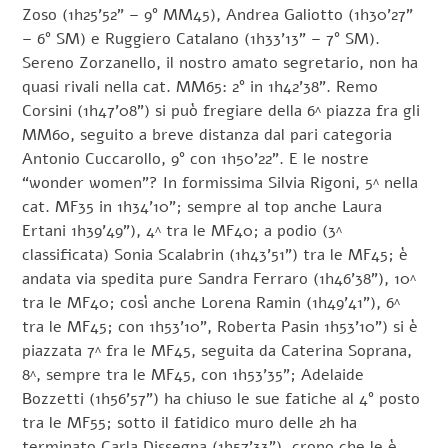
Zoso (1h25’52” – 9° MM45), Andrea Galiotto (1h30’27”
– 6° SM) e Ruggiero Catalano (1h33’13” – 7° SM).
Sereno Zorzanello, il nostro amato segretario, non ha
quasi rivali nella cat. MM65: 2° in 1h42’38”. Remo
Corsini (1h47’08”) si può fregiare della 6^ piazza fra gli
MM60, seguito a breve distanza dal pari categoria
Antonio Cuccarollo, 9° con 1h50’22”. E le nostre
“wonder women”? In formissima Silvia Rigoni, 5^ nella
cat. MF35 in 1h34’10”; sempre al top anche Laura
Ertani 1h39’49”), 4^ tra le MF40; a podio (3^
classificata) Sonia Scalabrin (1h43’51”) tra le MF45; è
andata via spedita pure Sandra Ferraro (1h46’38”), 10^
tra le MF40; così anche Lorena Ramin (1h49’41”), 6^
tra le MF45; con 1h53’10”, Roberta Pasin 1h53’10”) si è
piazzata 7^ fra le MF45, seguita da Caterina Soprana,
8^, sempre tra le MF45, con 1h53’35”; Adelaide
Bozzetti (1h56’57”) ha chiuso le sue fatiche al 4° posto
tra le MF55; sotto il fatidico muro delle 2h ha
terminato Carla Dissegna (1h57’33”), crono che le è