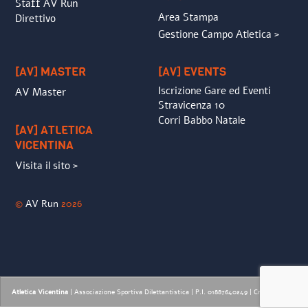
Staff AV Run
Area Stampa
Direttivo
Gestione Campo Atletica >
[AV] MASTER
[AV] EVENTS
Iscrizione Gare ed Eventi
AV Master
Stravicenza 10
Corri Babbo Natale
[AV] ATLETICA
VICENTINA
Visita il sito >
©
AV Run
2026
Atletica Vicentina
| Associazione Sportiva Dilettantistica | P.I. 01887640249 |
Credits