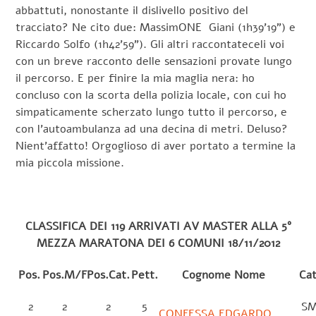
abbattuti, nonostante il dislivello positivo del
tracciato? Ne cito due: MassimONE Giani (1h39’19”) e
Riccardo Solfo (1h42’59”). Gli altri raccontateceli voi
con un breve racconto delle sensazioni provate lungo
il percorso. E per finire la mia maglia nera: ho
concluso con la scorta della polizia locale, con cui ho
simpaticamente scherzato lungo tutto il percorso, e
con l’autoambulanza ad una decina di metri. Deluso?
Nient’affatto! Orgoglioso di aver portato a termine la
mia piccola missione.
CLASSIFICA DEI 119 ARRIVATI AV MASTER ALLA 5°
MEZZA MARATONA DEI 6 COMUNI 18/11/2012
Pos.
Pos.M/F
Pos.Cat.
Pett.
Cognome Nome
Cat
2
2
2
5
S
CONFESSA EDGARDO