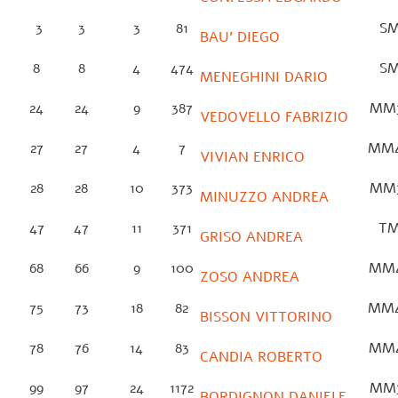
3
3
3
81
S
BAU’ DIEGO
8
8
4
474
S
MENEGHINI DARIO
24
24
9
387
MM
VEDOVELLO FABRIZIO
27
27
4
7
MM
VIVIAN ENRICO
28
28
10
373
MM
MINUZZO ANDREA
47
47
11
371
T
GRISO ANDREA
68
66
9
100
MM
ZOSO ANDREA
75
73
18
82
MM
BISSON VITTORINO
78
76
14
83
MM
CANDIA ROBERTO
99
97
24
1172
MM
BORDIGNON DANIELE