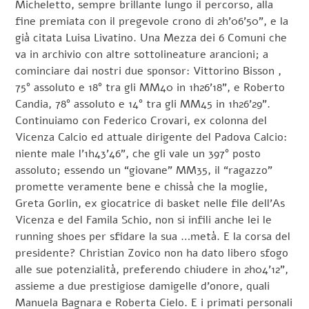
Micheletto, sempre brillante lungo il percorso, alla
fine premiata con il pregevole crono di 2h’06’50”, e la
già citata Luisa Livatino. Una Mezza dei 6 Comuni che
va in archivio con altre sottolineature arancioni; a
cominciare dai nostri due sponsor: Vittorino Bisson ,
75° assoluto e 18° tra gli MM40 in 1h26’18”, e Roberto
Candia, 78° assoluto e 14° tra gli MM45 in 1h26’29”.
Continuiamo con Federico Crovari, ex colonna del
Vicenza Calcio ed attuale dirigente del Padova Calcio:
niente male l’1h43’46”, che gli vale un 397° posto
assoluto; essendo un “giovane” MM35, il “ragazzo”
promette veramente bene e chissà che la moglie,
Greta Gorlin, ex giocatrice di basket nelle file dell’As
Vicenza e del Famila Schio, non si infili anche lei le
running shoes per sfidare la sua …metà. E la corsa del
presidente? Christian Zovico non ha dato libero sfogo
alle sue potenzialità, preferendo chiudere in 2h04’12”,
assieme a due prestigiose damigelle d’onore, quali
Manuela Bagnara e Roberta Cielo. E i primati personali