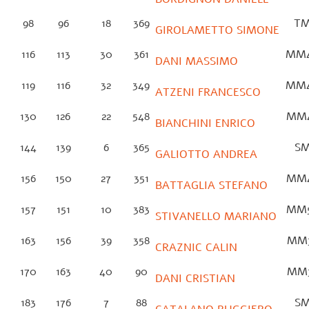
98
96
18
369
T
GIROLAMETTO SIMONE
116
113
30
361
MM
DANI MASSIMO
119
116
32
349
MM
ATZENI FRANCESCO
130
126
22
548
MM
BIANCHINI ENRICO
144
139
6
365
S
GALIOTTO ANDREA
156
150
27
351
MM
BATTAGLIA STEFANO
157
151
10
383
MM
STIVANELLO MARIANO
163
156
39
358
MM
CRAZNIC CALIN
170
163
40
90
MM
DANI CRISTIAN
183
176
7
88
S