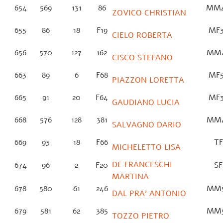
654
569
131
86
MM
ZOVICO CHRISTIAN
655
86
18
F19
MF
CIELO ROBERTA
656
570
127
162
MM
CISCO STEFANO
663
89
6
F68
MF
PIAZZON LORETTA
665
91
20
F64
MF
GAUDIANO LUCIA
668
576
128
381
MM
SALVAGNO DARIO
669
93
18
F66
T
MICHELETTO LISA
DE FRANCESCHI
674
96
2
F20
S
MARTINA
678
580
61
246
MM
DAL PRA’ ANTONIO
679
581
62
385
MM
TOZZO PIETRO