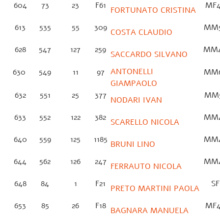
604
73
23
F61
MF
FORTUNATO CRISTINA
613
535
55
309
MM
COSTA CLAUDIO
628
547
127
259
MM
SACCARDO SILVANO
ANTONELLI
630
549
11
97
MM
GIAMPAOLO
632
551
25
377
MM
NODARI IVAN
633
552
122
382
MM
SCARELLO NICOLA
640
559
125
1185
MM
BRUNI LINO
644
562
126
247
MM
FERRAUTO NICOLA
648
84
1
F21
S
PRETO MARTINI PAOLA
653
85
26
F18
MF
BAGNARA MANUELA