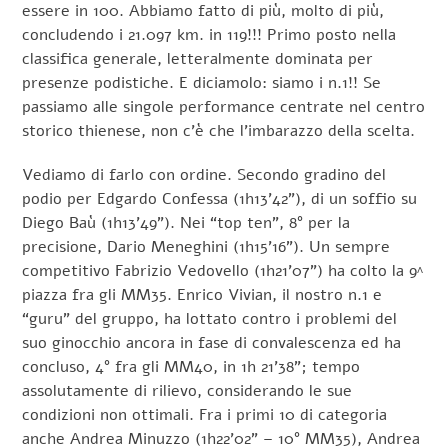
essere in 100. Abbiamo fatto di più, molto di più,
concludendo i 21.097 km. in 119!!! Primo posto nella
classifica generale, letteralmente dominata per
presenze podistiche. E diciamolo: siamo i n.1!! Se
passiamo alle singole performance centrate nel centro
storico thienese, non c’è che l’imbarazzo della scelta.
Vediamo di farlo con ordine. Secondo gradino del
podio per Edgardo Confessa (1h13’42”), di un soffio su
Diego Baù (1h13’49”). Nei “top ten”, 8° per la
precisione, Dario Meneghini (1h15’16”). Un sempre
competitivo Fabrizio Vedovello (1h21’07”) ha colto la 9^
piazza fra gli MM35. Enrico Vivian, il nostro n.1 e
“guru” del gruppo, ha lottato contro i problemi del
suo ginocchio ancora in fase di convalescenza ed ha
concluso, 4° fra gli MM40, in 1h 21’38”; tempo
assolutamente di rilievo, considerando le sue
condizioni non ottimali. Fra i primi 10 di categoria
anche Andrea Minuzzo (1h22’02” – 10° MM35), Andrea