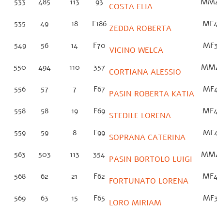
533
485
113
93
MM
COSTA ELIA
535
49
18
F186
MF
ZEDDA ROBERTA
549
56
14
F70
MF
VICINO WELCA
550
494
110
357
MM
CORTIANA ALESSIO
556
57
7
F67
MF
PASIN ROBERTA KATIA
558
58
19
F69
MF
STEDILE LORENA
559
59
8
F99
MF
SOPRANA CATERINA
563
503
113
354
MM
PASIN BORTOLO LUIGI
568
62
21
F62
MF
FORTUNATO LORENA
569
63
15
F65
MF
LORO MIRIAM