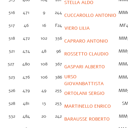
STELLA ALDO
516
471
9
244
MM
CUCCAROLLO ANTONIO
517
46
16
F24
MF
VIERO LILIA
518
472
102
356
MM
CAPRARO ANTONIO
521
474
48
96
MM
ROSSETTO CLAUDIO
527
480
108
367
MM
GASPARI ALBERTO
URSO
523
476
106
386
MM
GIOVANBATTISTA
526
479
49
255
MM
ORTOLANI SERGIO
528
481
13
253
S
MARTINELLO ENRICO
532
484
20
242
MM
BARAUSSE ROBERTO