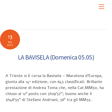
Skip
Men
to
content
13
05
2013
LA BAVISELA (Domenica 05.05)
A Trieste si è corsa la Bavisela – Maratona d’Europa,
giunta alla 14^ edizione, con 643 classificati. Brillante
prestazione di Andrea Toma che, nella Cat.MM50, ha
chiuso al 12° posto con 3h29’57”; buono anche il
3h48’55” di Stefano Andriani, 36° tra gli MM35.