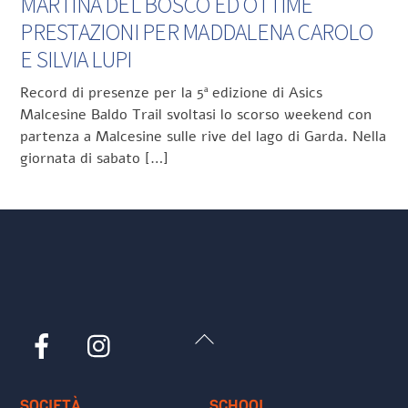
MARTINA DEL BOSCO ED OTTIME
PRESTAZIONI PER MADDALENA CAROLO
E SILVIA LUPI
Record di presenze per la 5ª edizione di Asics
Malcesine Baldo Trail svoltasi lo scorso weekend con
partenza a Malcesine sulle rive del lago di Garda. Nella
giornata di sabato […]
Back
Facebook
Instagram
To
Top
SOCIETÀ
SCHOOL