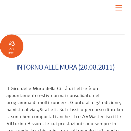
Skip
Men
to
content
23
08
2011
INTORNO ALLE MURA (20.08.2011)
Il Giro delle Mura della Città di Feltre è un
appuntamento estivo ormai consolidato nel
programma di molti runners. Giunto alla 23^ edizione,
ha visto al via 481 atleti. Sul classico percorso di 10 km
si sono ben comportati anche i tre AVMaster iscritti:
Vittorino Bisson , le cui prestazioni sono sempre in
crescendo, ha chiuso in 41.01, ottenendo il 28° posto