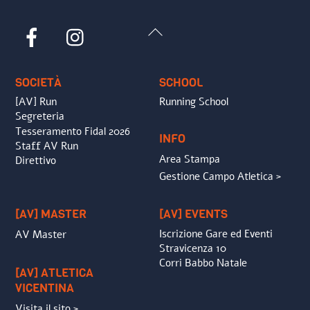
Back
Facebook
Instagram
To
Top
SOCIETÀ
SCHOOL
[AV] Run
Running School
Segreteria
Tesseramento Fidal 2026
INFO
Staff AV Run
Area Stampa
Direttivo
Gestione Campo Atletica >
[AV] MASTER
[AV] EVENTS
Iscrizione Gare ed Eventi
AV Master
Stravicenza 10
Corri Babbo Natale
[AV] ATLETICA
VICENTINA
Visita il sito >