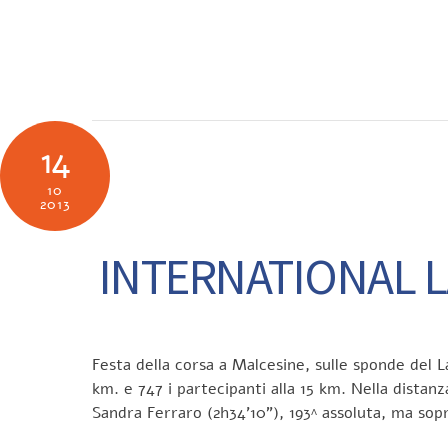
Skip
to
SOCIETÀ
N
content
14
10
2013
INTERNATIONAL L
Festa della corsa a Malcesine, sulle sponde del L
km. e 747 i partecipanti alla 15 km. Nella dist
Sandra Ferraro (2h34’10”), 193^ assoluta, ma so