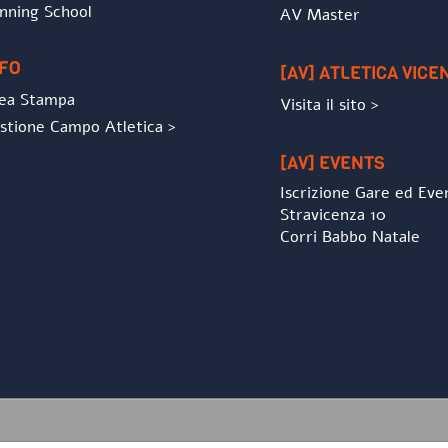
nning School
AV Master
NFO
[AV] ATLETICA VICE
ea Stampa
Visita il sito >
stione Campo Atletica >
[AV] EVENTS
Iscrizione Gare ed Eve
Stravicenza 10
Corri Babbo Natale