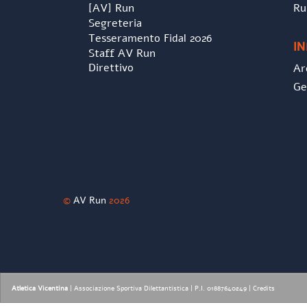
[AV] Run
Ru
Segreteria
Tesseramento Fidal 2026
I
Staff AV Run
Direttivo
Ar
Ge
©
AV Run
2026
Atletica Vicentina
| Associazione Sportiva Dilettantistica | P.I. 01887640249 |
Credits