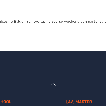
lcesine Baldo Trail svoltasi lo scorso weekend con partenza a
Back
To
Top
CHOOL
[AV] MASTER