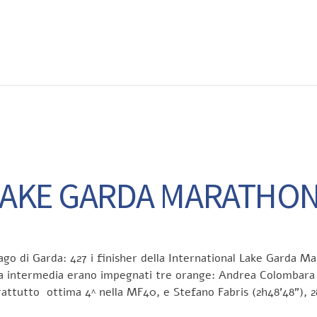
EWS
RUNNING
EVENTI
ISCRIZIONE GARE ED EVENTI
AKE GARDA MARATHON 
ago di Garda: 427 i finisher della International Lake Garda Ma
anza intermedia erano impegnati tre orange: Andrea Colombara 
prattutto ottima 4^ nella MF40, e Stefano Fabris (2h48’48”),