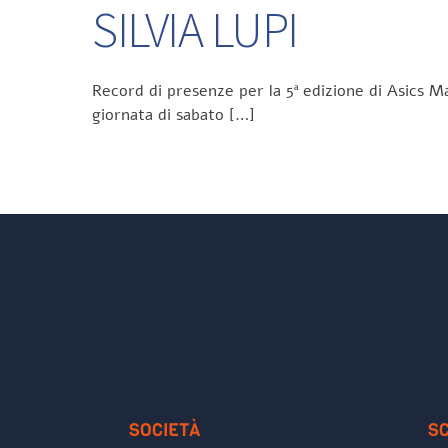
SILVIA LUPI
Record di presenze per la 5ª edizione di Asics Ma
giornata di sabato […]
SOCIETÀ
S