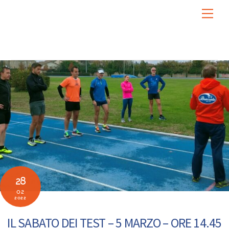
Skip
Men
to
content
28
02
2022
IL SABATO DEI TEST – 5 MARZO – ORE 14.45