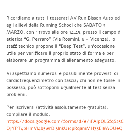
Ricordiamo a tutti i tesserati AV Run Bisson Auto ed
agli allievi della Running School che SABATO 5
MARZO, con ritrovo alle ore 14.45, presso il campo di
atletica “G. Perraro” (Via Rosmini, 8 – Vicenza), lo
staff tecnico propone il “Beep Test”, un’occasione
utile per verificare il proprio stato di forma e per
elaborare un programma di allenamento adeguato.
Vi aspettiamo numerosi e possibilmente provvisti di
cardiofrequenzimetro con fascia; chi non ne fosse in
possesso, può sottoporsi ugualmente al test senza
problemi.
Per iscriversi (attività assolutamente gratuita),
compilare il modulo:
https://docs.google.com/forms/d/e/1FAIpQLSfqS25C
QJYPT4pHmVl4b5wrDl3lnkU1cpRqamMH35EI8WOUeQ