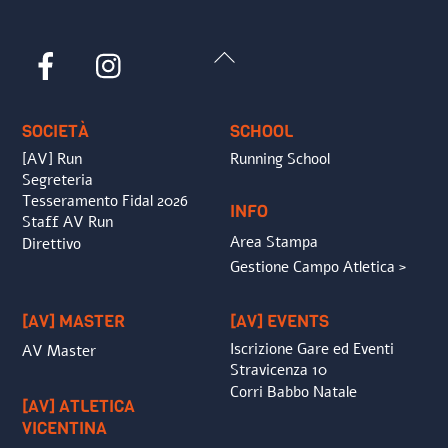
Back
Facebook
Instagram
To
Top
SOCIETÀ
SCHOOL
[AV] Run
Running School
Segreteria
Tesseramento Fidal 2026
INFO
Staff AV Run
Area Stampa
Direttivo
Gestione Campo Atletica >
[AV] MASTER
[AV] EVENTS
Iscrizione Gare ed Eventi
AV Master
Stravicenza 10
Corri Babbo Natale
[AV] ATLETICA
VICENTINA