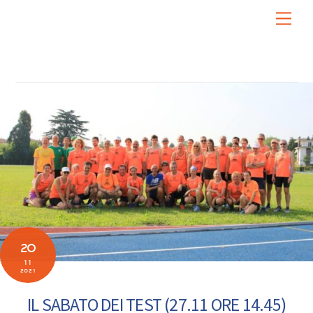
Skip
Men
to
content
20
11
2021
IL SABATO DEI TEST (27.11 ORE 14.45)