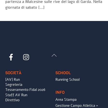
partenza a Malcesine sulle rive del lago di Garda. Nella
giornata di sabato […]
Back
Facebook
Instagram
To
Top
SOCIETÀ
SCHOOL
[AV] Run
Running School
Segreteria
Tesseramento Fidal 2026
INFO
Staff AV Run
Area Stampa
Direttivo
Gestione Campo Atletica >