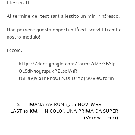
i tesserati.
Al termine del test sarà allestito un mini rinfresco.
Non perdere questa opportunità ed iscriviti tramite il
nostro modulo!
Eccolo:
https://docs.google.com/forms/d/e/1FAIp
QLSdN3oy72puxPZ_scJA1R-
tGLiaVjvi9TnRhowE2QXlUrY0jiw/viewform
SETTIMANA AV RUN 15-21 NOVEMBRE
LAST 10 KM. – NICOLO’: UNA PRIMA DA SUPER
(Verona – 21.11)