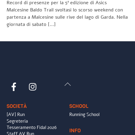
Record di presenze per la 5ª edizione di Asics
Malcesine Baldo Trail svoltasi lo scorso weekend con
partenza a Malcesine sulle rive del lago di Garda. Nella
giornata di sabato […]
Back
Facebook
Instagram
To
Top
SOCIETÀ
SCHOOL
[AV] Run
Running School
Segreteria
Tesseramento Fidal 2026
INFO
Staff AV Run