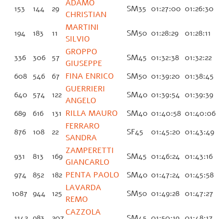
ADAMO
153
144
29
SM35
01:27:00
01:26:30
CHRISTIAN
MARTINI
194
183
11
SM50
01:28:29
01:28:11
SILVIO
GROPPO
336
306
57
SM45
01:32:38
01:32:22
GIUSEPPE
608
546
67
FINA ENRICO
SM50
01:39:20
01:38:45
GUERRIERI
640
574
122
SM40
01:39:54
01:39:39
ANGELO
689
616
131
RILLA MAURO
SM40
01:40:58
01:40:06
FERRARO
876
108
22
SF45
01:45:20
01:43:49
SANDRA
ZAMPERETTI
931
813
169
SM45
01:46:24
01:43:16
GIANCARLO
974
852
182
PENTA PAOLO
SM40
01:47:24
01:45:58
LAVARDA
1087
944
125
SM50
01:49:28
01:47:27
REMO
CAZZOLA
1142
983
207
SM45
01:50:19
01:48:17