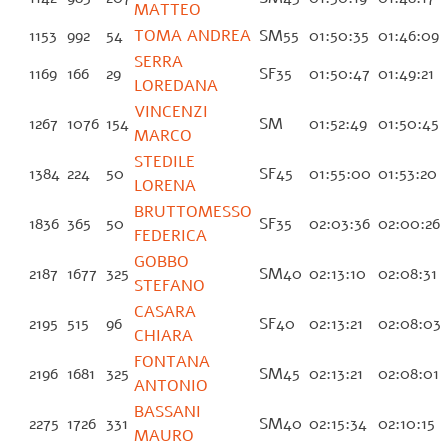
MATTEO
1153
992
54
TOMA ANDREA
SM55
01:50:35
01:46:09
SERRA
1169
166
29
SF35
01:50:47
01:49:21
LOREDANA
VINCENZI
1267
1076
154
SM
01:52:49
01:50:45
MARCO
STEDILE
1384
224
50
SF45
01:55:00
01:53:20
LORENA
BRUTTOMESSO
1836
365
50
SF35
02:03:36
02:00:26
FEDERICA
GOBBO
2187
1677
325
SM40
02:13:10
02:08:31
STEFANO
CASARA
2195
515
96
SF40
02:13:21
02:08:03
CHIARA
FONTANA
2196
1681
325
SM45
02:13:21
02:08:01
ANTONIO
BASSANI
2275
1726
331
SM40
02:15:34
02:10:15
MAURO