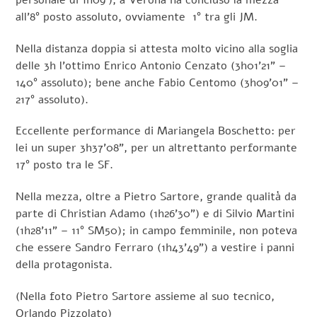
all’8° posto assoluto, ovviamente 1° tra gli JM.
Nella distanza doppia si attesta molto vicino alla soglia
delle 3h l’ottimo Enrico Antonio Cenzato (3h01’21” –
140° assoluto); bene anche Fabio Centomo (3h09’01” –
217° assoluto).
Eccellente performance di Mariangela Boschetto: per
lei un super 3h37’08”, per un altrettanto performante
17° posto tra le SF.
Nella mezza, oltre a Pietro Sartore, grande qualità da
parte di Christian Adamo (1h26’30”) e di Silvio Martini
(1h28’11” – 11° SM50); in campo femminile, non poteva
che essere Sandro Ferraro (1h43’49”) a vestire i panni
della protagonista.
(Nella foto Pietro Sartore assieme al suo tecnico,
Orlando Pizzolato)