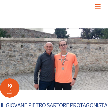
Skip
Men
to
content
19
11
2018
IL GIOVANE PIETRO SARTORE PROTAGONISTA