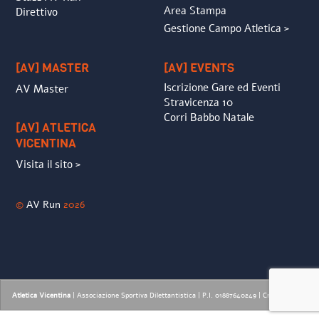
Area Stampa
Direttivo
Gestione Campo Atletica >
[AV] MASTER
[AV] EVENTS
Iscrizione Gare ed Eventi
AV Master
Stravicenza 10
Corri Babbo Natale
[AV] ATLETICA
VICENTINA
Visita il sito >
©
AV Run
2026
Atletica Vicentina
| Associazione Sportiva Dilettantistica | P.I. 01887640249 |
Credits