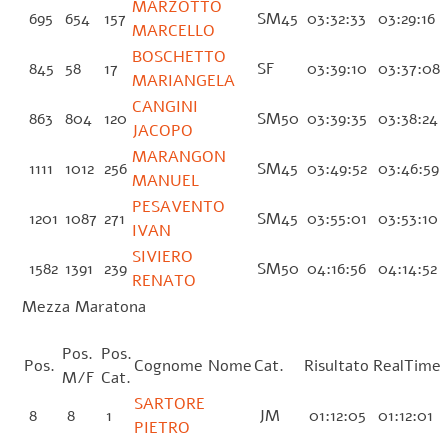
MARZOTTO
695
654
157
SM45
03:32:33
03:29:16
MARCELLO
BOSCHETTO
845
58
17
SF
03:39:10
03:37:08
MARIANGELA
CANGINI
863
804
120
SM50
03:39:35
03:38:24
JACOPO
MARANGON
1111
1012
256
SM45
03:49:52
03:46:59
MANUEL
PESAVENTO
1201
1087
271
SM45
03:55:01
03:53:10
IVAN
SIVIERO
1582
1391
239
SM50
04:16:56
04:14:52
RENATO
Mezza Maratona
Pos.
Pos.
Pos.
Cognome Nome
Cat.
Risultato
RealTime
M/F
Cat.
SARTORE
8
8
1
JM
01:12:05
01:12:01
PIETRO