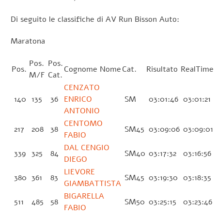
Di seguito le classifiche di AV Run Bisson Auto:
Maratona
Pos.
Pos.
Pos.
Cognome Nome
Cat.
Risultato
RealTime
M/F
Cat.
CENZATO
140
135
36
ENRICO
SM
03:01:46
03:01:21
ANTONIO
CENTOMO
217
208
38
SM45
03:09:06
03:09:01
FABIO
DAL CENGIO
339
325
84
SM40
03:17:32
03:16:56
DIEGO
LIEVORE
380
361
83
SM45
03:19:30
03:18:35
GIAMBATTISTA
BIGARELLA
511
485
58
SM50
03:25:15
03:23:46
FABIO