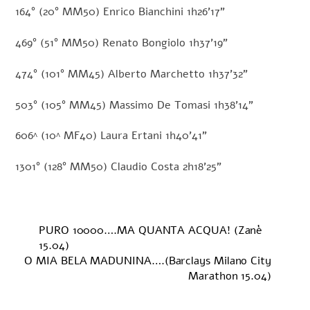
164° (20° MM50) Enrico Bianchini 1h26’17”
469° (51° MM50) Renato Bongiolo 1h37’19”
474° (101° MM45) Alberto Marchetto 1h37’32”
503° (105° MM45) Massimo De Tomasi 1h38’14”
606^ (10^ MF40) Laura Ertani 1h40’41”
1301° (128° MM50) Claudio Costa 2h18’25”
PURO 10000….MA QUANTA ACQUA! (Zanè
15.04)
O MIA BELA MADUNINA….(Barclays Milano City
Marathon 15.04)