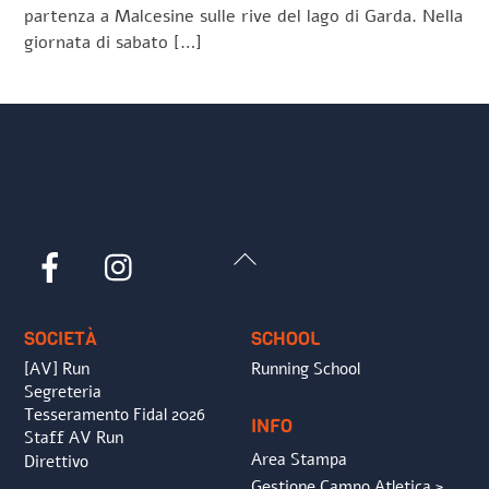
partenza a Malcesine sulle rive del lago di Garda. Nella
giornata di sabato […]
Back
Facebook
Instagram
To
Top
SOCIETÀ
SCHOOL
[AV] Run
Running School
Segreteria
Tesseramento Fidal 2026
INFO
Staff AV Run
Area Stampa
Direttivo
Gestione Campo Atletica >