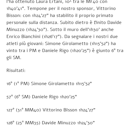
l’ha ottenuto Laura Ertani, 10^ tra le MF40 con
1h40’41”. Tempone per il nostro sponsor, Vittorino
Bisson: con 1h24’27” ha stabilito il proprio primato
personale sulla distanza. Subito dietro è finito Davide
Minuzzo (1h24’30”). Sotto il muro dell’1h30’ anche
Enrico Bianchini (1h26’17”). Da segnalare i nostri due
atleti più giovani: Simone Girolametto (1h15’52”) ha
vinto tra i PM e Daniele Rigo (1h20’25”) è giunto 6° tra
gli SM.
Risultati:
16° (1° PM) Simone Girolametto 1h15’52”
57° (6° SM) Daniele Rigo 1h20’25”
127° (31° MM40) Vittorino BIsson 1h24’27”
128° (23° MM35) Davide Minuzzo 1h24’30”