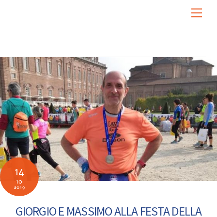
Skip
Men
to
content
14
10
2019
GIORGIO E MASSIMO ALLA FESTA DELLA