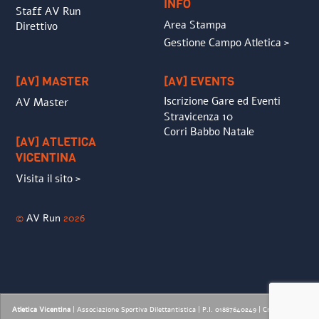
INFO
Staff AV Run
Area Stampa
Direttivo
Gestione Campo Atletica >
[AV] MASTER
[AV] EVENTS
Iscrizione Gare ed Eventi
AV Master
Stravicenza 10
Corri Babbo Natale
[AV] ATLETICA
VICENTINA
Visita il sito >
©
AV Run
2026
Atletica Vicentina
| Associazione Sportiva Dilettantistica | P.I. 01887640249 |
Credits