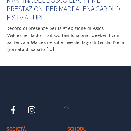
MARTINA DEL BOSCO ED OTTIME
PRESTAZIONI PER MADDALENA CAROLO
E SILVIA LUPI
Record di presenze per la 5ª edizione di Asics
Malcesine Baldo Trail svoltasi lo scorso weekend con
partenza a Malcesine sulle rive del lago di Garda. Nella
giornata di sabato […]
Back
Facebook
Instagram
To
Top
SOCIETÀ
SCHOOL