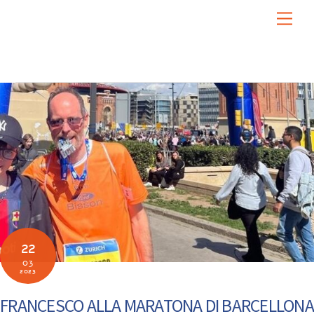
Skip
Men
to
content
22
03
2023
FRANCESCO ALLA MARATONA DI BARCELLONA