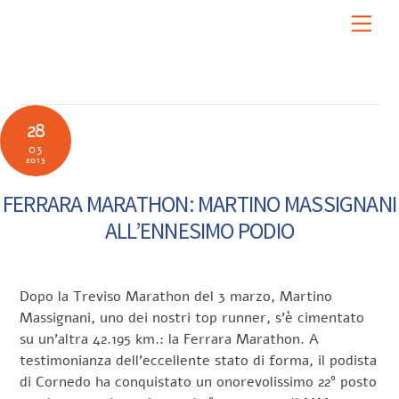
Skip
Men
to
content
28
03
2013
FERRARA MARATHON: MARTINO MASSIGNANI
ALL’ENNESIMO PODIO
Dopo la Treviso Marathon del 3 marzo, Martino
Massignani, uno dei nostri top runner, s’è cimentato
su un’altra 42.195 km.: la Ferrara Marathon. A
testimonianza dell’eccellente stato di forma, il podista
di Cornedo ha conquistato un onorevolissimo 22° posto