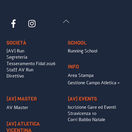
Back
Facebook
Instagram
To
Top
SOCIETÀ
SCHOOL
[AV] Run
Running School
Segreteria
Tesseramento Fidal 2026
INFO
Staff AV Run
Area Stampa
Direttivo
Gestione Campo Atletica >
[AV] MASTER
[AV] EVENTS
Iscrizione Gare ed Eventi
AV Master
Stravicenza 10
Corri Babbo Natale
[AV] ATLETICA
VICENTINA