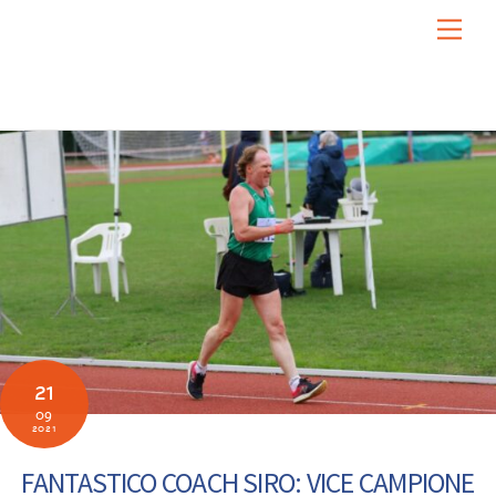
Skip
Men
to
content
21
09
2021
FANTASTICO COACH SIRO: VICE CAMPIONE