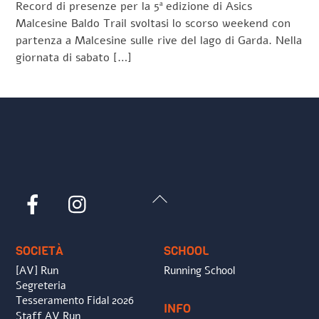
Record di presenze per la 5ª edizione di Asics
Malcesine Baldo Trail svoltasi lo scorso weekend con
partenza a Malcesine sulle rive del lago di Garda. Nella
giornata di sabato […]
Back
Facebook
Instagram
To
Top
SOCIETÀ
SCHOOL
[AV] Run
Running School
Segreteria
Tesseramento Fidal 2026
INFO
Staff AV Run