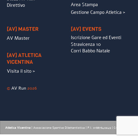
Area Stampa
Direttivo
Gestione Campo Atletica >
[AV] MASTER
[AV] EVENTS
Iscrizione Gare ed Eventi
AV Master
Stravicenza 10
Corri Babbo Natale
[AV] ATLETICA
VICENTINA
Visita il sito >
©
AV Run
2026
Atletica Vicentina
| Associazione Sportiva Dilettantistica | P.I. 01887640249 |
Credits