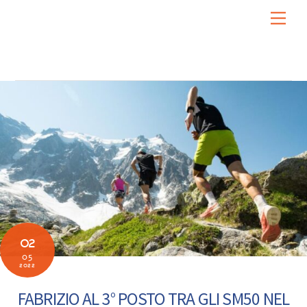
Skip
Men
to
content
02
05
2022
FABRIZIO AL 3° POSTO TRA GLI SM50 NEL