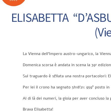
ELISABETTA “D’ASB
(Vi
La Vienna dell’Impero austro-ungarico, la Vienn
Domenica scorsa è andata in scena la 39^ edizio
Sul traguardo è sfilata una nostra portacolori: E
Per lei il crono ha segnato 5h18’21: 959° posto i
Al di là dei numeri, la gioia per aver concluso la
Brava Elisabetta!