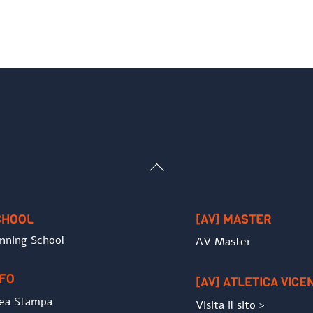
Back
To
Top
CHOOL
[AV] MASTER
nning School
AV Master
NFO
[AV] ATLETICA VICE
ea Stampa
Visita il sito >