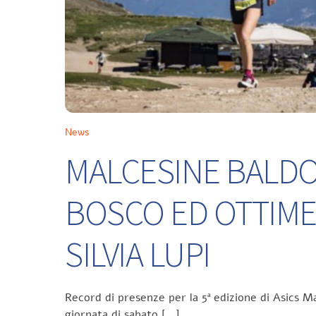
News
MALCESINE BALDO 
BOSCO ED OTTIME
SILVIA LUPI
Record di presenze per la 5ª edizione di Asics Ma
giornata di sabato […]