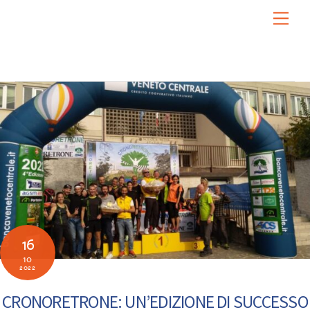
Skip
Men
to
content
16
10
2022
CRONORETRONE: UN’EDIZIONE DI SUCCESSO