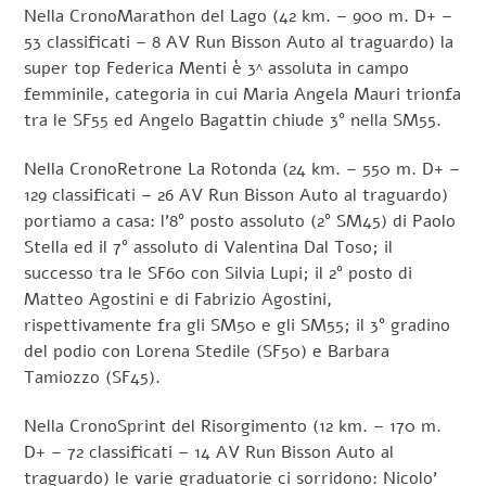
Nella CronoMarathon del Lago (42 km. – 900 m. D+ –
53 classificati – 8 AV Run Bisson Auto al traguardo) la
super top Federica Menti è 3^ assoluta in campo
femminile, categoria in cui Maria Angela Mauri trionfa
tra le SF55 ed Angelo Bagattin chiude 3° nella SM55.
Nella CronoRetrone La Rotonda (24 km. – 550 m. D+ –
129 classificati – 26 AV Run Bisson Auto al traguardo)
portiamo a casa: l’8° posto assoluto (2° SM45) di Paolo
Stella ed il 7° assoluto di Valentina Dal Toso; il
successo tra le SF60 con Silvia Lupi; il 2° posto di
Matteo Agostini e di Fabrizio Agostini,
rispettivamente fra gli SM50 e gli SM55; il 3° gradino
del podio con Lorena Stedile (SF50) e Barbara
Tamiozzo (SF45).
Nella CronoSprint del Risorgimento (12 km. – 170 m.
D+ – 72 classificati – 14 AV Run Bisson Auto al
traguardo) le varie graduatorie ci sorridono: Nicolo’