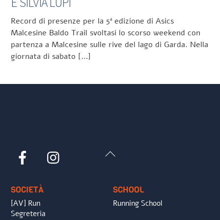
E SILVIA LUPI
Record di presenze per la 5ª edizione di Asics
Malcesine Baldo Trail svoltasi lo scorso weekend con
partenza a Malcesine sulle rive del lago di Garda. Nella
giornata di sabato […]
Back
Facebook
Instagram
To
Top
SOCIETÀ
SCHOOL
[AV] Run
Running School
Segreteria