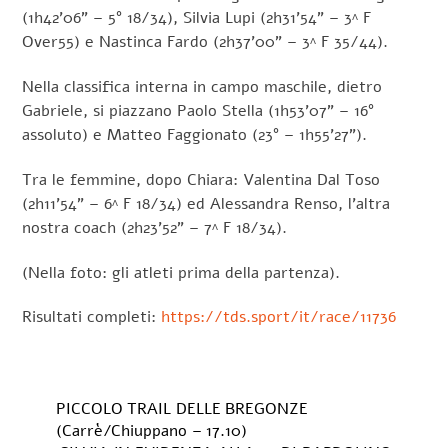
(1h42’06” – 5° 18/34), Silvia Lupi (2h31’54” – 3^ F
Over55) e Nastinca Fardo (2h37’00” – 3^ F 35/44).
Nella classifica interna in campo maschile, dietro
Gabriele, si piazzano Paolo Stella (1h53’07” – 16°
assoluto) e Matteo Faggionato (23° – 1h55’27”).
Tra le femmine, dopo Chiara: Valentina Dal Toso
(2h11’54” – 6^ F 18/34) ed Alessandra Renso, l’altra
nostra coach (2h23’52” – 7^ F 18/34).
(Nella foto: gli atleti prima della partenza).
Risultati completi:
https://tds.sport/it/race/11736
PICCOLO TRAIL DELLE BREGONZE
(Carrè/Chiuppano – 17.10)