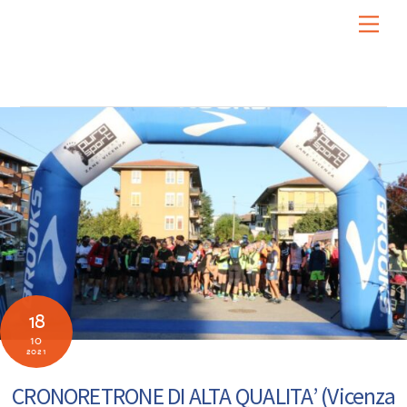
Skip
Men
to
content
18
10
2021
CRONORETRONE DI ALTA QUALITA’ (Vicenza