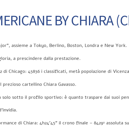
RICANE BY CHIARA (Chi
ajor”, assieme a Tokyo, Berlino, Boston, Londra e New York.
 gloria, a prescindere dalla prestazione.
2 di Chicago: 45836 i classificati, metà popolazione di Vicenz
l prezioso cartellino Chiara Gavasso.
solo sotto il profilo sportivo: è quanto traspare dai suoi pen
’invidia.
rmance di Chiara: 4h24’45” il crono finale – 8429^ assoluta su