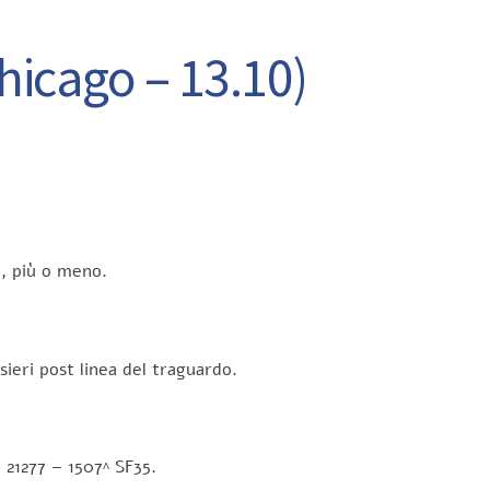
cago – 13.10)
a, più o meno.
sieri post linea del traguardo.
 21277 – 1507^ SF35.