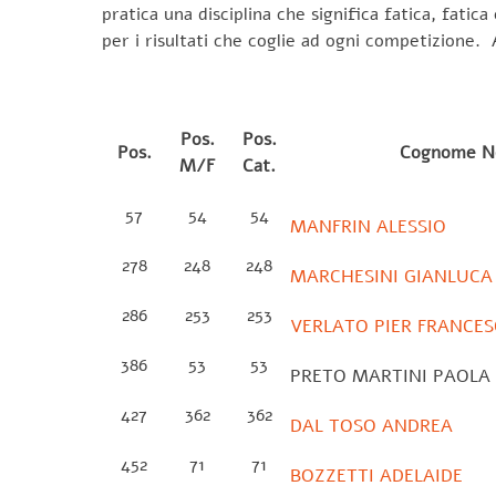
pratica una disciplina che significa fatica, fatic
per i risultati che coglie ad ogni competizione. 
Pos.
Pos.
Pos.
Cognome 
M/F
Cat.
57
54
54
MANFRIN ALESSIO
278
248
248
MARCHESINI GIANLUCA
286
253
253
VERLATO PIER FRANCE
386
53
53
PRETO MARTINI PAOLA
427
362
362
DAL TOSO ANDREA
452
71
71
BOZZETTI ADELAIDE