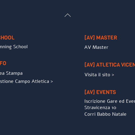
Back
To
Top
CHOOL
[AV] MASTER
nning School
AV Master
NFO
[AV] ATLETICA VICE
ea Stampa
Visita il sito >
stione Campo Atletica >
[AV] EVENTS
Iscrizione Gare ed Eve
Stravicenza 10
Corri Babbo Natale