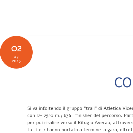
Skip
to
SOCIETÀ
N
content
02
07
2013
COR
Si va infoltendo il gruppo “trail” di Atletica Vi
con D+ 2520 m.; 636 i finisher del percorso. Part
per poi risalire verso il Rifugio Averau, attrave
tutti e 7 hanno portato a termine la gara, oltr