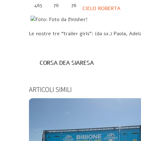
463
76
76
CIELO ROBERTA
Le nostre tre “trailer girls”: (da sx.) Paola, Ade
CORSA DEA SIARESA
ARTICOLI SIMILI