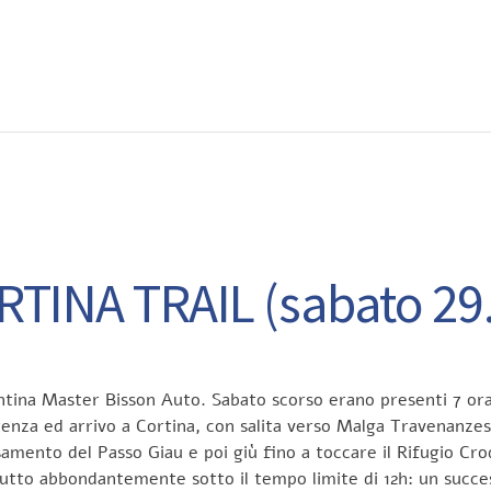
EWS
RUNNING
EVENTI
ISCRIZIONE GARE ED EVENTI
TINA TRAIL (sabato 29
centina Master Bisson Auto. Sabato scorso erano presenti 7 ora
enza ed arrivo a Cortina, con salita verso Malga Travenanzes 
rsamento del Passo Giau e poi giù fino a toccare il Rifugio Cr
etutto abbondantemente sotto il tempo limite di 12h: un succ