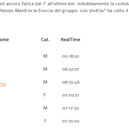
a ed ancora fatica dal 1° all’ultimo km. Indubbiamente la costo
Alessio Manfrin la freccia del gruppo: con 5h18’20” ha colto il
Nome
Cat.
RealTime
M
05:18:20
M
06:32:27
M
06:35:46
SCO
F
07:02:51
M
07:17:55
F
07:23:02