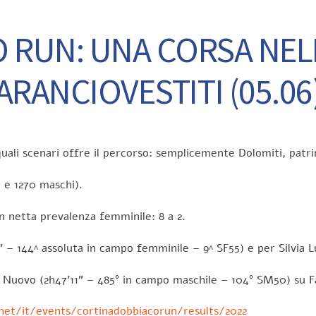
 RUN: UNA CORSA NELL
ARANCIOVESTITI (05.06
quali scenari offre il percorso: semplicemente Dolomiti, pat
 e 1270 maschi).
on netta prevalenza femminile: 8 a 2.
” – 144^ assoluta in campo femminile – 9^ SF55) e per Silvia L
Di Nuovo (2h47’11” – 485° in campo maschile – 104° SM50) su F
et/it/events/cortinadobbiacorun/results/2022