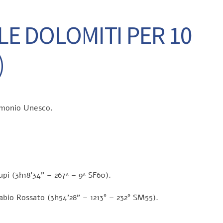
E DOLOMITI PER 10
)
rimonio Unesco.
upi (3h18’34” – 267^ – 9^ SF60).
abio Rossato (3h54’28” – 1213° – 232° SM55).