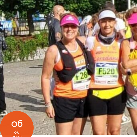
06
06
2022