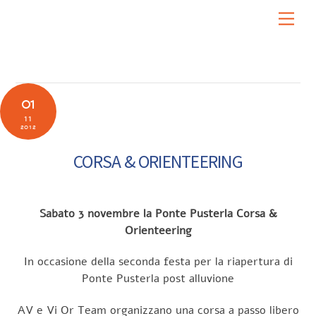
Skip
Men
to
content
01
11
2012
CORSA & ORIENTEERING
Sabato 3 novembre la Ponte Pusterla Corsa &
Orienteering
In occasione della seconda festa per la riapertura di
Ponte Pusterla post alluvione
AV e Vi Or Team organizzano una corsa a passo libero