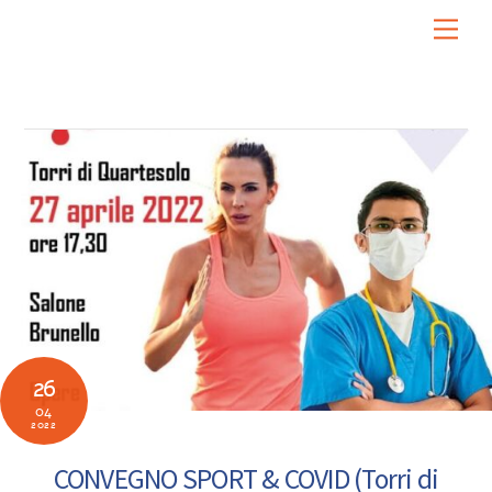
Skip
Men
to
content
26
04
2022
CONVEGNO SPORT & COVID (Torri di