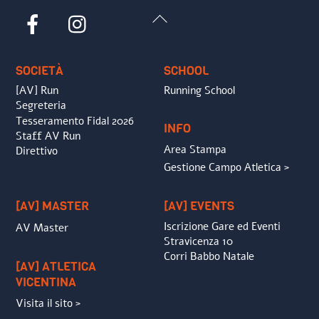
Back
Facebook
Instagram
To
Top
SOCIETÀ
SCHOOL
[AV] Run
Running School
Segreteria
Tesseramento Fidal 2026
INFO
Staff AV Run
Area Stampa
Direttivo
Gestione Campo Atletica >
[AV] MASTER
[AV] EVENTS
Iscrizione Gare ed Eventi
AV Master
Stravicenza 10
Corri Babbo Natale
[AV] ATLETICA
VICENTINA
Visita il sito >