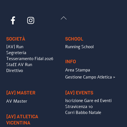
Back
Facebook
Instagram
To
Top
SOCIETÀ
SCHOOL
[AV] Run
Running School
Segreteria
Tesseramento Fidal 2026
INFO
Staff AV Run
Area Stampa
Direttivo
Gestione Campo Atletica >
[AV] MASTER
[AV] EVENTS
Iscrizione Gare ed Eventi
AV Master
Stravicenza 10
Corri Babbo Natale
[AV] ATLETICA
VICENTINA