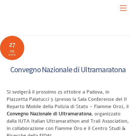
Skip
Men
to
content
27
09
2010
Convegno Nazionale di Ultramaratona
Si svolgerà il prossimo 23 ottobre a Padova, in
Piazzetta Palatucci 5 (presso la Sala Conferenze del II
Reparto Mobile della Polizia di Stato – Fiamme Oro), il
Convegno Nazionale di Ultramaratona
, organizzato
dalla IUTA Italian Ultramarathon and Trail Association,
in collaborazione con Fiamme Oro e il Centro Studi &
Ricerche della FIDAL