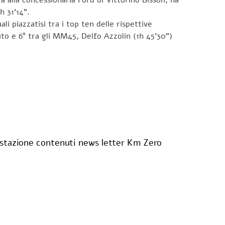
h 31’14”.
li piazzatisi tra i top ten delle rispettive
uto e 6° tra gli MM45, Delfo Azzolin (1h 45’30”)
stazione contenuti news letter Km Zero