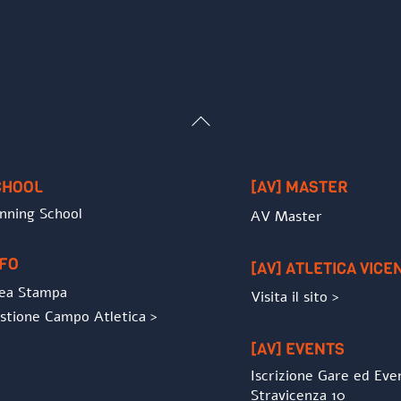
Back
To
Top
CHOOL
[AV] MASTER
nning School
AV Master
NFO
[AV] ATLETICA VICE
ea Stampa
Visita il sito >
stione Campo Atletica >
[AV] EVENTS
Iscrizione Gare ed Eve
Stravicenza 10