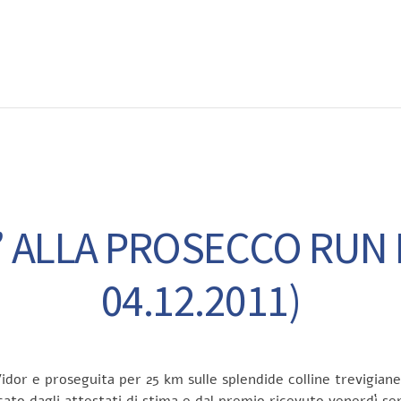
EWS
RUNNING
EVENTI
ISCRIZIONE GARE ED EVENTI
ALLA PROSECCO RUN D
04.12.2011)
dor e proseguita per 25 km sulle splendide colline trevigiane
to dagli attestati di stima e dal premio ricevuto venerdì sera