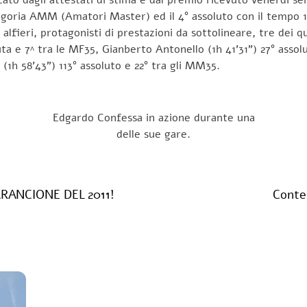
tegoria AMM (Amatori Master) ed il 4° assoluto con il tempo 1
lfieri, protagonisti di prestazioni da sottolineare, tre dei qua
ta e 7^ tra le MF35, Gianberto Antonello (1h 41’31”) 27° assol
(1h 58’43”) 113° assoluto e 22° tra gli MM35.
Edgardo Confessa in azione durante una
delle sue gare.
RANCIONE DEL 2011!
Conte