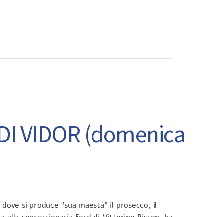
CONTATTI
I VIDOR (domenica
 dove si produce “sua maestà” il prosecco, il
 alla concessionaria Ford di Vittorino Bisson, ha