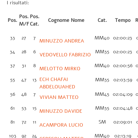
I risultati:
Pos.
Pos.
Pos.
Cognome Nome
Cat.
Tempo
R
M/F
Cat.
33
27
7
MM40
02:00:23
0
MINUZZO ANDREA
34
28
6
MM35
02:00:23
0
VEDOVELLO FABRIZIO
37
31
8
MM40
02:00:56
0
MELOTTO MIRKO
ECH CHAFAI
55
47
13
MM35
02:03:59
0
ABDELOUAHED
56
48
7
MM45
02:04:09
0
VIVIAN MATTEO
61
53
15
MM35
02:04:48
0
MINUZZO DAVIDE
81
72
11
SM
02:09:01
0
ACAMPORA LUCIO
103
92
24
MM40
02:13:19