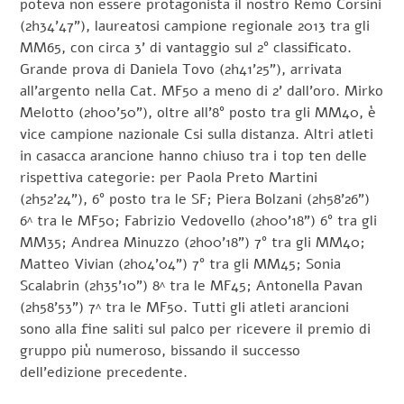
poteva non essere protagonista il nostro Remo Corsini
(2h34’47”), laureatosi campione regionale 2013 tra gli
MM65, con circa 3’ di vantaggio sul 2° classificato.
Grande prova di Daniela Tovo (2h41’25”), arrivata
all’argento nella Cat. MF50 a meno di 2’ dall’oro. Mirko
Melotto (2h00’50”), oltre all’8° posto tra gli MM40, è
vice campione nazionale Csi sulla distanza. Altri atleti
in casacca arancione hanno chiuso tra i top ten delle
rispettiva categorie: per Paola Preto Martini
(2h52’24”), 6° posto tra le SF; Piera Bolzani (2h58’26”)
6^ tra le MF50; Fabrizio Vedovello (2h00’18”) 6° tra gli
MM35; Andrea Minuzzo (2h00’18”) 7° tra gli MM40;
Matteo Vivian (2h04’04”) 7° tra gli MM45; Sonia
Scalabrin (2h35’10”) 8^ tra le MF45; Antonella Pavan
(2h58’53”) 7^ tra le MF50. Tutti gli atleti arancioni
sono alla fine saliti sul palco per ricevere il premio di
gruppo più numeroso, bissando il successo
dell’edizione precedente.