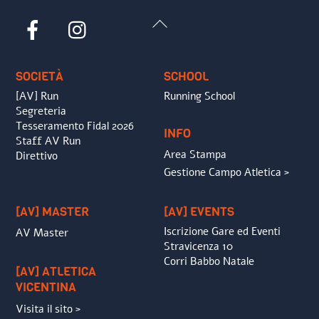
Back
Facebook
Instagram
To
Top
SOCIETÀ
SCHOOL
[AV] Run
Running School
Segreteria
Tesseramento Fidal 2026
INFO
Staff AV Run
Area Stampa
Direttivo
Gestione Campo Atletica >
[AV] MASTER
[AV] EVENTS
Iscrizione Gare ed Eventi
AV Master
Stravicenza 10
Corri Babbo Natale
[AV] ATLETICA
VICENTINA
Visita il sito >