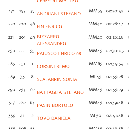
CERESOLI MATTEO
171
157
35
MM35
02:20:42
ANDRIANI STEFANO
220
200
48
MM40
02:26:47
0
FIN ENRICO
BIZZARRO
221
201
49
MM40
02:26:48
0
ALESSANDRO
250
222
55
MM45
02:30:05
0
PAIUSCO ENRICO 68
283
251
1
MM65
02:34:54
0
CORSINI REMO
289
33
8
MF45
02:35:28
0
SCALABRIN SONIA
290
257
62
MM45
02:35:29
0
BATTAGLIA STEFANO
317
282
67
MM45
02:39:48
0
PASIN BORTOLO
339
41
2
MF50
02:41:48
0
TOVO DANIELA
355
308
51
MM35
02:43:58
0