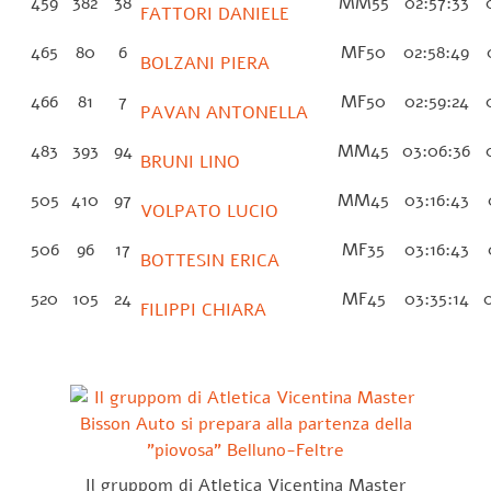
459
382
38
MM55
02:57:33
0
FATTORI DANIELE
465
80
6
MF50
02:58:49
0
BOLZANI PIERA
466
81
7
MF50
02:59:24
0
PAVAN ANTONELLA
483
393
94
MM45
03:06:36
0
BRUNI LINO
505
410
97
MM45
03:16:43
VOLPATO LUCIO
506
96
17
MF35
03:16:43
BOTTESIN ERICA
520
105
24
MF45
03:35:14
0
FILIPPI CHIARA
Il gruppom di Atletica Vicentina Master