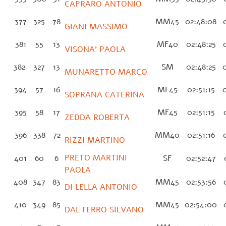
CAPRARO ANTONIO
377
325
78
MM45
02:48:08
0
GIANI MASSIMO
381
55
13
MF40
02:48:25
0
VISONA’ PAOLA
382
327
13
SM
02:48:25
0
MUNARETTO MARCO
394
57
16
MF45
02:51:15
0
SOPRANA CATERINA
395
58
17
MF45
02:51:15
0
ZEDDA ROBERTA
396
338
72
MM40
02:51:16
0
RIZZI MARTINO
PRETO MARTINI
401
60
6
SF
02:52:47
0
PAOLA
408
347
83
MM45
02:53:56
0
DI LELLA ANTONIO
410
349
85
MM45
02:54:00
0
DAL FERRO SILVANO