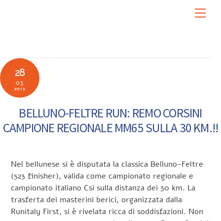
Skip
Men
to
content
28
03
2013
BELLUNO-FELTRE RUN: REMO CORSINI
CAMPIONE REGIONALE MM65 SULLA 30 KM.!!
Nel bellunese si è disputata la classica Belluno-Feltre
(523 finisher), valida come campionato regionale e
campionato italiano Csi sulla distanza dei 30 km. La
trasferta dei masterini berici, organizzata dalla
Runitaly First, si è rivelata ricca di soddisfazioni. Non