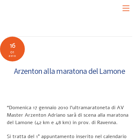
Skip
Men
to
content
16
01
2010
Arzenton alla maratona del Lamone
“Domenica 17 gennaio 2010 l’ultramaratoneta di AV
Master Arzenton Adriano sarà di scena alla maratona
del Lamone (42 km e 48 km) in prov. di Ravenna.
Si tratta del 1° appuntamento inserito nel calendario