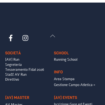
Back
Facebook
Instagram
To
Top
SOCIETÀ
SCHOOL
[AV] Run
Running School
Segreteria
Tesseramento Fidal 2026
INFO
Staff AV Run
Area Stampa
Direttivo
Gestione Campo Atletica >
[AV] MASTER
[AV] EVENTS
Iscrizione Gare ed Eventi
AV Master