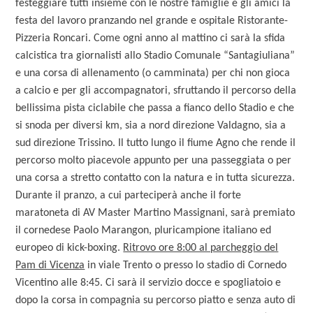
festeggiare tutti insieme con le nostre famiglie e gli amici la
festa del lavoro pranzando nel grande e ospitale Ristorante-
Pizzeria Roncari. Come ogni anno al mattino ci sarà la sfida
calcistica tra giornalisti allo Stadio Comunale “Santagiuliana”
e una corsa di allenamento (o camminata) per chi non gioca
a calcio e per gli accompagnatori, sfruttando il percorso della
bellissima pista ciclabile che passa a fianco dello Stadio e che
si snoda per diversi km, sia a nord direzione Valdagno, sia a
sud direzione Trissino. Il tutto lungo il fiume Agno che rende il
percorso molto piacevole appunto per una passeggiata o per
una corsa a stretto contatto con la natura e in tutta sicurezza.
Durante il pranzo, a cui parteciperà anche il forte
maratoneta di AV Master Martino Massignani, sarà premiato
il cornedese Paolo Marangon, pluricampione italiano ed
europeo di kick-boxing.
Ritrovo ore 8:00 al parcheggio del
Pam di Vicenza
in viale Trento o presso lo stadio di Cornedo
Vicentino alle 8:45. Ci sarà il servizio docce e spogliatoio e
dopo la corsa in compagnia su percorso piatto e senza auto di