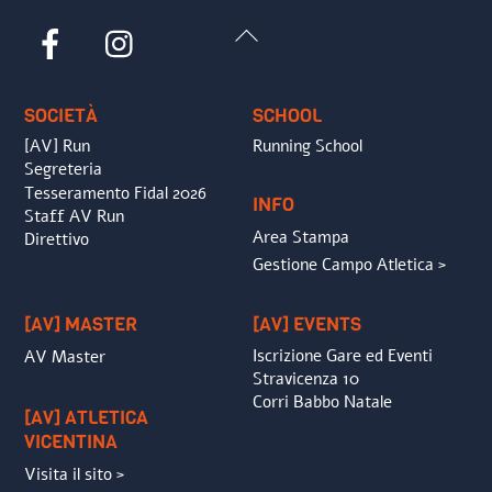
Back
Facebook
Instagram
To
Top
SOCIETÀ
SCHOOL
[AV] Run
Running School
Segreteria
Tesseramento Fidal 2026
INFO
Staff AV Run
Area Stampa
Direttivo
Gestione Campo Atletica >
[AV] MASTER
[AV] EVENTS
Iscrizione Gare ed Eventi
AV Master
Stravicenza 10
Corri Babbo Natale
[AV] ATLETICA
VICENTINA
Visita il sito >