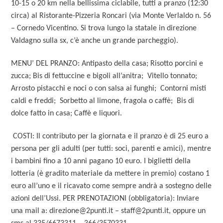
10-15 o 20 km nella bellissima ciclabile, tutti a pranzo (12:30
circa) al Ristorante-Pizzeria Roncari (via Monte Verlaldo n. 56
– Cornedo Vicentino. Si trova lungo la statale in direzione
Valdagno sulla sx, c’è anche un grande parcheggio).
MENU’ DEL PRANZO: Antipasto della casa; Risotto porcini e
zucca; Bis di fettuccine e bigoli all’anitra; Vitello tonnato;
Arrosto pistacchi e noci o con salsa ai funghi; Contorni misti
caldi e freddi; Sorbetto al limone, fragola o caffè; Bis di
dolce fatto in casa; Caffè e liquori.
COSTI: Il contributo per la giornata e il pranzo è di 25 euro a
persona per gli adulti (per tutti: soci, parenti e amici), mentre
i bambini fino a 10 anni pagano 10 euro. I biglietti della
lotteria (è gradito materiale da mettere in premio) costano 1
euro all’uno e il ricavato come sempre andrà a sostegno delle
azioni dell’Ussi. PER PRENOTAZIONI (obbligatoria): Inviare
una mail a: direzione@2punti.it – staff@2punti.it, oppure un