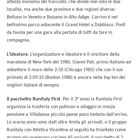
altezza massima del tracciato, che divide non solo le due
località, ma anche due province e due regioni diverse:
Belluno in Veneto e Bolzano in Alto Adige. L’arrivo è nel
bellissimo parco adiacente il Grand Hotel a Dobbiaco. Posti
da favola per una gara alla portata di tutti da fare in
compagnia.
L’ideatore.
L’organizzatore e ideatore è il vincitore della
maratona di New York del 1986, Gianni Poli, primo italiano ad
abbattere il muro delle 2:10 (Chicago 1985) che con il suo
primato di 2:09:33 (Boston 1988) è ancora nella top ten dei
migliori italiani di sempre.
Il pacchetto Runitaly First.
Per il 3° anno la Runitaly First
organizza la trasferta con pullman e alloggio in mezza
pensione a Villabassa piccolo paese poco lontano dall’arrivo.
Lo scorso anno sono stati oltre 4mila gli arrivati, e il gruppo
Runitaly con Atletica Vicentina al seguito ha trionfato come
gruppo più numeroso con ben 45 arrivati. Il pacchetto di 2