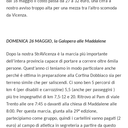
dal 16 maggio il costo passa da 27 a 32 euro, una cifra a
nostro avviso troppo alta per una mezza tra l’altro scomoda
da Vicenza.
DOMENICA 26 MAGGIO, la Galopera alle Maddalene
Dopo la nostra StrAVicenza è la marcia più importante
dell’intera provincia capace di portare a correre oltre 6mila
persone. Quest’anno ci teniamo in modo particolare anche
perché è ottima in preparazione alla Cortina Dobbiaco sia per
terreno simile che per saliscendi. Ci sono ben 5 percorsi di
km 4 (per disabili e carrozzine) 5,5 (anche per passeggini )
più tre impegnativi di km 7,5-12 e 20. Ritrovo al Pam di viale
Trento alle ore 7:45 o davanti alla chiesa di Maddalene alle
8:00. Per questa marcia, giunta alla 29° edizione,
partecipiamo come gruppo, quindi i cartellini vanno pagati (2
euro) al campo di atletica in segreteria a partire da questo