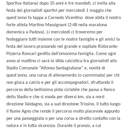
Sportiva Italiana) dopo 10 anni e tre mandati, ci invita alla
festa dei giornalisti sportivi per mercoledì 1 maggio che
quest’anno fa tappa a Cornedo Vicentino dove abita il nostro
forte atleta Martino Massignani (2:48 nella maratona
domenica a Padova). Lì mercoledì ci troveremo per
festeggiare tutti insieme con le nostre famiglie e gli amici la
festa del lavoro pranzando nel grande e ospitale Ristorante-
Pizzeria Roncari gestito dall’omonima famiglia. Come ogni
anno al mattino ci sarà la sfida calcistica tra giornalisti allo
Stadio Comunale “Alfonso Santagiuliana” e, novità di
quest’anno, una corsa di allenamento (o camminata) per chi
non gioca a calcio e per gli accompagnatori, sfruttando il
percorso della bellissima pista ciclabile che passa a fianco
dello Stadio e che si snoda per diversi km, sia a nord
direzione Valdagno, sia a sud direzione Trissino. Il tutto lungo
il fiume Agno che rende il percorso molto piacevole appunto
per una passeggiata o per una corsa a stretto contatto con la
natura e in tutta sicurezza. Durante il pranzo, a cui