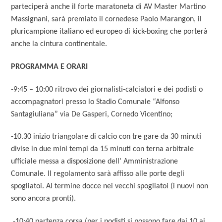
parteciperà anche il forte maratoneta di AV Master Martino
Massignani, sarà premiato il cornedese Paolo Marangon, il
pluricampione italiano ed europeo di kick-boxing che porterà
anche la cintura continentale.
PROGRAMMA E ORARI
-9:45 – 10:00 ritrovo dei giornalisti-calciatori e dei podisti o
accompagnatori presso lo Stadio Comunale “Alfonso
Santagiuliana” via De Gasperi, Cornedo Vicentino;
-10.30 inizio triangolare di calcio con tre gare da 30 minuti
divise in due mini tempi da 15 minuti con terna arbitrale
ufficiale messa a disposizione dell’ Amministrazione
Comunale. Il regolamento sarà affisso alle porte degli
spogliatoi. Al termine docce nei vecchi spogliatoi (i nuovi non
sono ancora pronti).
-10:40 partenza corsa (per i podisti si possono fare dai 10 ai