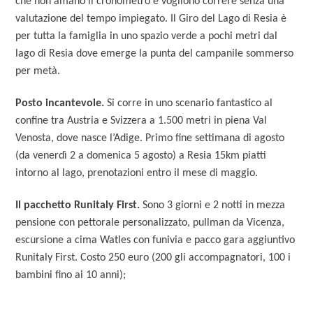
che non amano il cronometro e vogliono correre senza una
valutazione del tempo impiegato. Il Giro del Lago di Resia è
per tutta la famiglia in uno spazio verde a pochi metri dal
lago di Resia dove emerge la punta del campanile sommerso
per metà.
Posto incantevole.
Si corre in uno scenario fantastico al
confine tra Austria e Svizzera a 1.500 metri in piena Val
Venosta, dove nasce l’Adige. Primo fine settimana di agosto
(da venerdì 2 a domenica 5 agosto) a Resia 15km piatti
intorno al lago, prenotazioni entro il mese di maggio.
Il pacchetto Runitaly First.
Sono 3 giorni e 2 notti in mezza
pensione con pettorale personalizzato, pullman da Vicenza,
escursione a cima Watles con funivia e pacco gara aggiuntivo
Runitaly First. Costo 250 euro (200 gli accompagnatori, 100 i
bambini fino ai 10 anni);