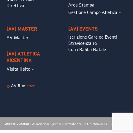
Area Stampa
Direttivo
Gestione Campo Atletica >
[AV] MASTER
[AV] EVENTS
Iscrizione Gare ed Eventi
AV Master
Stravicenza 10
Corri Babbo Natale
[AV] ATLETICA
VICENTINA
Visita il sito >
©
AV Run
2026
Atletica Vicentina
| Associazione Sportiva Dilettantistica | P.I. 01887640249 |
Credits