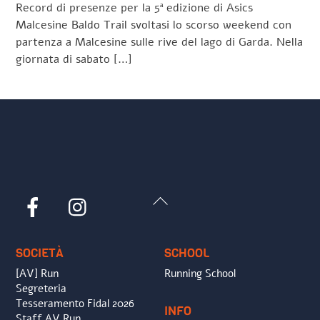
Record di presenze per la 5ª edizione di Asics
Malcesine Baldo Trail svoltasi lo scorso weekend con
partenza a Malcesine sulle rive del lago di Garda. Nella
giornata di sabato […]
Back
Facebook
Instagram
To
Top
SOCIETÀ
SCHOOL
[AV] Run
Running School
Segreteria
Tesseramento Fidal 2026
INFO
Staff AV Run