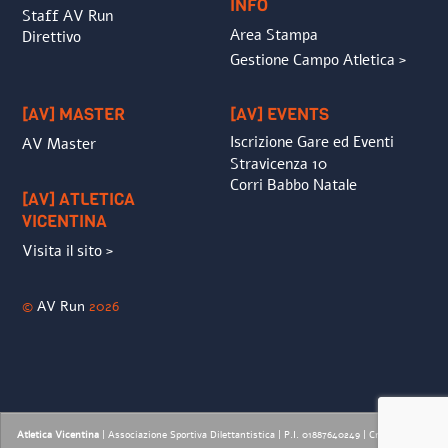
INFO
Staff AV Run
Area Stampa
Direttivo
Gestione Campo Atletica >
[AV] MASTER
[AV] EVENTS
Iscrizione Gare ed Eventi
AV Master
Stravicenza 10
Corri Babbo Natale
[AV] ATLETICA
VICENTINA
Visita il sito >
©
AV Run
2026
Atletica Vicentina
| Associazione Sportiva Dilettantistica | P.I. 01887640249 |
Credits