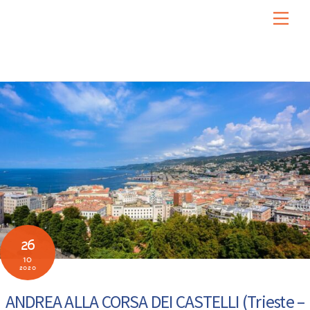
Skip
Men
to
content
26
10
2020
ANDREA ALLA CORSA DEI CASTELLI (Trieste –