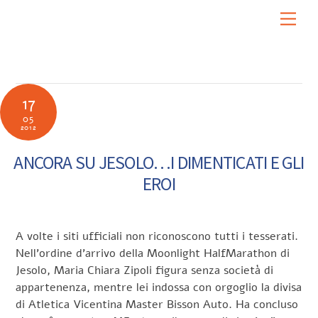
Skip
Men
to
content
17
05
2012
ANCORA SU JESOLO…I DIMENTICATI E GLI
EROI
A volte i siti ufficiali non riconoscono tutti i tesserati.
Nell’ordine d’arrivo della Moonlight HalfMarathon di
Jesolo, Maria Chiara Zipoli figura senza società di
appartenenza, mentre lei indossa con orgoglio la divisa
di Atletica Vicentina Master Bisson Auto. Ha concluso